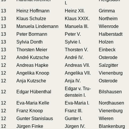
I.
13
Heinz Hoffmann
Heinz XII.
Grim­ma
13
Klaus Schulze
Klaus XXIX.
Nort­heim
13
Manue­la Lindemann
Manue­la III.
Wien­ro­de
13
Peter Bormann
Peter V.
Hal­ber­stadt
13
Syl­via Donth
Syl­vie I.
Hol­zen
13
Thors­ten Meier
Thors­ten V.
Ein­beck
12
André Kutzsche
André IV.
Oster­ode
12
Andre­as Hapke
Andre­as VII.
Salz­git­ter
12
Ange­li­ka Knoop
Ange­li­ka VII.
Vie­nen­burg
12
Anja Kutzsche
Anja IV.
Oster­ode
Edgar v. Tru­
12
Edgar Hübenthal
Bils­hau­sen
den­stein I.
12
Eva-Maria Kelle
Eva-Maria I.
Nord­hau­sen
12
Franz Knoop
Franz III.
Vie­nen­burg
12
Gun­ter Stanislaus
Gun­ter I.
Wie­ren
12
Jür­gen Finke
Jür­gen IV.
Blan­ken­burg