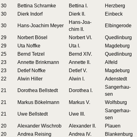
30
Bet­ti­na Schramke
Bet­ti­na I.
Herz­berg
30
Dierk Indorf
Dierk II.
Ein­beck
Hans-Joa­
30
Hans-Joa­chim Meyer
Elb­in­ge­ro­de
chim II.
29
Nor­bert Bösel
Nor­bert VI.
Qued­lin­burg
29
Uta Noffke
Uta I.
Mag­de­burg
25
Bernd Tetzel
Bernd XIV.
Qued­lin­burg
23
Annet­te Brinkmann
Annet­te II.
Alfeld
23
Det­lef Noffke
Det­lef V.
Mag­de­burg
22
Alwin Hiller
Alwin I.
Ade­nstedt
Sang­erhau­
21
Doro­thea Bellstedt
Doro­thea I.
sen
21
Mar­kus Bökelmann
Mar­kus V.
Wolfs­burg
Sang­erhau­
21
Uwe Bellstedt
Uwe III.
sen
20
Alex­an­der Wischrob
Alex­an­der II.
Plau­en
20
Andrea Reising
Andrea IV.
Blan­ken­burg