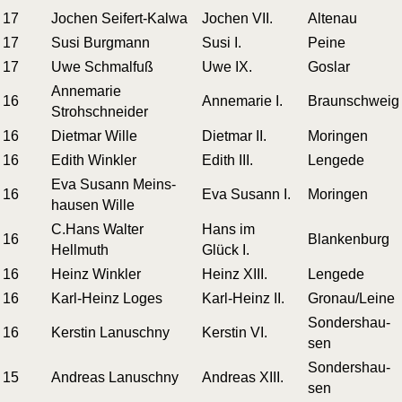
17
Jochen Seifert-Kalwa
Jochen VII.
Alten­au
17
Susi Burgmann
Susi I.
Pei­ne
17
Uwe Schmalfuß
Uwe IX.
Gos­lar
Anne­ma­rie
16
Anne­ma­rie I.
Braun­schweig
Strohschneider
16
Diet­mar Wille
Diet­mar II.
Mor­in­gen
16
Edith Winkler
Edith III.
Len­ge­de
Eva Susann Meins­
16
Eva Susann I.
Mor­in­gen
hau­sen Wille
C.Hans Wal­ter
Hans im
16
Blan­ken­burg
Hellmuth
Glück I.
16
Heinz Winkler
Heinz XIII.
Len­ge­de
16
Karl-Heinz Loges
Karl-Heinz II.
Gronau/Leine
Son­ders­hau­
16
Kers­tin Lanuschny
Kers­tin VI.
sen
Son­ders­hau­
15
Andre­as Lanuschny
Andre­as XIII.
sen