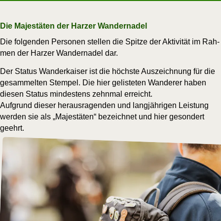
Die Majestäten der Harzer Wandernadel
Die fol­gen­den Per­so­nen stel­len die Spit­ze der Akti­vi­tät im Rah­
men der Har­zer Wan­der­na­del dar.
Der Sta­tus
Wan­der­kai­ser
ist die höchs­te Aus­zeich­nung für die
gesam­mel­ten Stem­pel. Die hier gelis­te­ten Wan­de­rer haben
die­sen Sta­tus
min­des­tens zehn­mal
erreicht.
Auf­grund die­ser her­aus­ra­gen­den und lang­jäh­ri­gen Leis­tung
wer­den sie als
„Majes­tä­ten“
bezeich­net und hier geson­dert
geehrt.