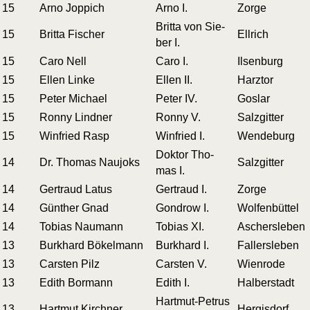
15
Arno Joppich
Arno I.
Zor­ge
Brit­ta von Sie­
15
Brit­ta Fischer
Ell­rich
ber I.
15
Caro Nell
Caro I.
Ilsen­burg
15
Ellen Linke
Ellen II.
Harz­tor
15
Peter Michael
Peter IV.
Gos­lar
15
Ron­ny Lindner
Ron­ny V.
Salz­git­ter
15
Win­fried Rasp
Win­fried I.
Wen­de­burg
Dok­tor Tho­
14
Dr. Tho­mas Naujoks
Salz­git­ter
mas I.
14
Ger­traud Latus
Ger­traud I.
Zor­ge
14
Gün­ther Gnad
Gon­d­row I.
Wol­fen­büt­tel
14
Tobi­as Naumann
Tobi­as XI.
Aschers­le­ben
13
Burk­hard Bökelmann
Burk­hard I.
Fal­lers­le­ben
13
Cars­ten Pilz
Cars­ten V.
Wien­ro­de
13
Edith Bormann
Edith I.
Hal­ber­stadt
Hart­mut-Petrus
13
Hart­mut Kirchner
Her­gis­dorf