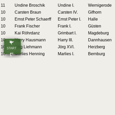
11
Undi­ne Broschik
Undi­ne I.
Wer­ni­ge­ro­de
10
Cars­ten Braun
Cars­ten IV.
Gif­horn
10
Ernst Peter Schaerff
Ernst Peter I.
Hal­le
10
Frank Fischer
Frank I.
Güs­ten
10
Kai Röhrdanz
Grim­bart I.
Mag­de­burg
10
Har­ry Hausmann
Har­ry III.
Dann­hau­sen
10
Jörg Liehmann
Jörg XVI.
Herz­berg
START
10
Mar­lies Henning
Mar­lies I.
Bern­burg
ANRUFEN
10
Micha­el Lütje
Micha­el II.
Wer­ni­ge­ro­de
10
Rita Hoffmann
Rita III.
Grim­ma
E-MAIL
10
Ste­fan Weishaupt
Ste­fan XII.
Löder­burg
10
Vere­na Huthmann
Vere­na III.
Isern­ha­gen
OBEN