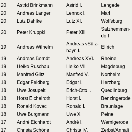
20
Astrid Brinkmann
Astrid I.
Len­ge­de
20
Andre­as Langer
Lenn­ox I.
Marl
20
Lutz Dahlke
Lutz XI.
Wolfs­burg
Salz­hem­men­
20
Peter Kruppki
Peter XIII.
dorf
Andre­as vSülz­
19
Andre­as Wilhelm
Ell­rich
hayn I.
19
Andre­as Berndt
Andre­as XVI.
Rhei­ne
19
Hei­ko Ruschau
Hei­ko VII.
Mag­de­burg
19
Man­fred Glitz
Man­fred V.
Nort­heim
18
Edgar Feldberg
Edgar I.
Herz­berg
18
Uwe Josupeit
Erich-Otto I.
Qued­lin­burg
18
Horst Eichelroth
Horst I.
Ben­zin­ge­ro­de
18
Ronald Kovac
Ronald I.
Braun­la­ge
18
Uwe Burgmann
Uwe X.
Pei­ne
17
André Eichhardt
André I.
Wer­ni­ge­ro­de
17
Chris­ta Schöne
Chris­ta IV.
Zerbst/Anhalt