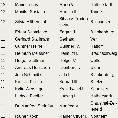
12
Mario Lucas
Mario V.
Hal­ber­stadt
12
Moni­ka Sastalla
Moni­ka II.
Tan­ne
Sil­via v. Tru­den­
12
Sil­via Hübenthal
Bils­hau­sen
stein I.
11
Edgar Schmidtke
Edgar III.
Blan­ken­burg
11
Ger­hard Stallmann
Ger­hard II.
Verl
11
Gün­ther Heine
Gün­ther IV.
Hat­torf
11
Hel­muth Meissner
Hel­muth I.
Braun­schweig
11
Hol­ger Steffmann
Hol­ger V.
Cel­le
11
Andre­as Hölzchen
Ilsen­burg I.
Uslar
11
Jola Schmidtke
Jola I.
Blan­ken­burg
11
Kon­rad Rasch
Kon­rad III.
Seel­ze
11
Kylie Wersinger
Kylie Isa­bel I.
Kehm­stedt
11
Lud­wig Fiedler
Lud­wig I.
Hal­ber­stadt
Claus­thal-Zel­
11
Dr. Man­fred Steinfatt
Man­fred VII.
ler­feld
11
Rai­ner Koch
Rai­ner Oli­ver I.
Nort­heim