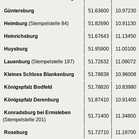
Gün­ters­burg
51.63600
10.97230
Heim­burg
(Stem­pel­stel­le 84)
51.82690
10.91130
Hein­richs­burg
51.67643
11.13450
Huys­burg
51.95900
11.00100
Lau­en­burg
(Stem­pel­stel­le 187)
51.72632
11.08072
Klei­nes Schloss Blankenburg
51.78838
10.96008
Königs­pfalz Bodfeld
51.78820
10.83980
Königs­pfalz Derenburg
51.87410
10.91400
Kon­rad­sburg bei Erms­le­ben
51.71400
11.34800
(Stem­pel­stel­le 201)
Rose­burg
51.72710
11.19700