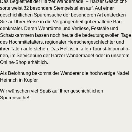
Das Begleit­heft der Har­zer Wan­der­na­del – Har­zer Geschicht­
sor­te weist 32 beson­de­re Stem­pel­stel­len auf. Auf einer
geschicht­li­chen Spu­ren­su­che der beson­de­ren Art ent­de­cken
Sie auf Ihrer Rei­se in die Ver­gan­gen­heit gut erhal­te­ne Bau­
denk­mä­ler. Deren Wehr­tür­me und Ver­lie­se, Fest­sä­le und
Schatz­kam­mern las­sen noch heu­te die bedeu­tungs­vol­len Tage
des Hoch­mit­tel­al­ters, regio­na­ler Herr­scher­ge­schlech­ter und
ihrer Taten auf­er­ste­hen. Das Heft ist in allen Tou­rist-Infor­ma­tio­
nen, im Ser­vice­bü­ro der Har­zer Wan­der­na­del oder in unse­rem
Online-Shop erhältlich.
Als Beloh­nung bekommt der Wan­de­rer die hoch­wer­ti­ge Nadel
Hein­rich in Kupfer.
Wir wün­schen viel Spaß auf Ihrer geschicht­li­chen
Spurensuche!