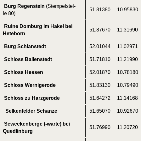
Burg Regen­stein
(Stem­pel­stel­
51.81380
10.95830
le 80)
Rui­ne Dom­burg im Hakel bei
51.87670
11.31690
Heteborn
Burg Schlan­stedt
52.01044
11.02971
Schloss Bal­len­stedt
51.71810
11.21990
Schloss Hes­sen
52.01870
10.78180
Schloss Wer­ni­ge­ro­de
51.83130
10.79490
Schloss zu Harzgerode
51.64272
11.14168
Sel­ken­fel­der Schanze
51.65070
10.92670
Sewe­cken­ber­ge (-war­te) bei
51.76990
11.20720
Quedlinburg