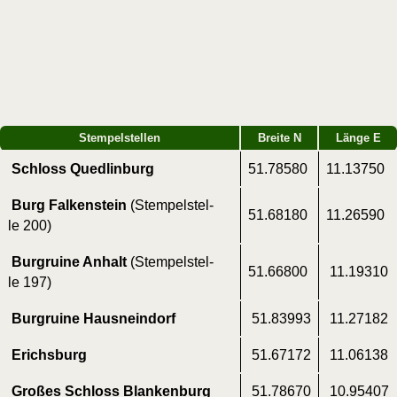
Stem­pel­stel­len
Brei­te N
Län­ge E
Schloss Quedlinburg
51.78580
11.13750
Burg Fal­ken­stein
(Stem­pel­stel­
51.68180
11.26590
le 200)
Burg­rui­ne Anhalt
(Stem­pel­stel­
51.66800
11.19310
le 197)
Burg­rui­ne Hausneindorf
51.83993
11.27182
Erichs­burg
51.67172
11.06138
Gro­ßes Schloss Blankenburg
51.78670
10.95407