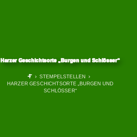
Harzer Geschichtsorte „Burgen und Schlösser“
STEMPELSTELLEN
START
HARZER GESCHICHTSORTE „BURGEN UND
SCHLÖSSER“