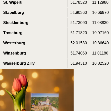
St. Wiper­ti
51.78520
11.12980
Sta­pel­burg
51.90360
10.66970
Stecklenburg
51.73090
11.08830
Tre­se­burg
51.71820
10.97160
Wes­ter­burg
52.01530
10.86640
Win­zen­burg
51.74060
11.01180
Was­ser­burg Zilly
51.94310
10.82520