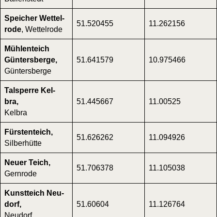
Spei­cher Wet­tel­
51.520455
11.262156
ro­de
, Wet­tel­ro­de
Müh­len­teich
Gün­ters­ber­ge,
51.641579
10.975466
Gün­ters­ber­ge
Tal­sper­re Kel­
bra,
51.445667
11.00525
Kel­bra
Fürs­ten­teich,
51.626262
11.094926
Sil­ber­hüt­te
Neu­er Teich,
51.706378
11.105038
Gern­ro­de
Kunst­teich Neu­
dorf,
51.60604
11.126764
Neu­dorf