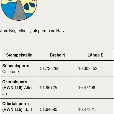
Zum Begleit­heft „Tal­sper­ren im Harz“
Stem­pel­stel­le
Brei­te N
Län­ge E
Söse­tal­sper­re
,
51.736269
10.308452
Oster­ode
Oker­tal­sper­re
(HWN 116)
, Alten­
51.86725
10.47408
au
Oder­tal­sper­re
(HWN 115)
, Bad
51.64080
10.47221