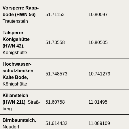
Vor­sper­re Rapp­
bo­de (HWN 56)
,
51.71153
10.80097
Trau­ten­stein
Tal­sper­re
Königs­hüt­te
51.73558
10.80505
(HWN 42)
,
Königs­hüt­te
Hoch­was­ser­
schutz­be­cken
51.748573
10.741279
Kal­te Bode
,
Königs­hüt­te
Kili­ans­teich
(HWN 211)
, Straß­
51.60758
11.01495
berg
Birn­baum­teich
,
51.614432
11.089109
Neu­dorf