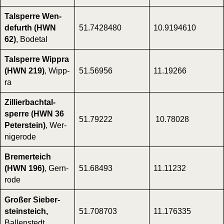
Tal­sper­re Wen­
de­furth (HWN
51.7428480
10.9194610
62)
, Bode­tal
Tal­sper­re Wipp­ra
(HWN 219)
, Wipp­
51.56956
11.19266
ra
Zil­lier­bach­tal­
sper­re (HWN 36
51.79222
10.78028
Peter­stein)
, Wer­
ni­ge­ro­de
Bre­mer­teich
(HWN 196)
, Gern­
51.68493
11.11232
ro­de
Gro­ßer Sie­ber­
steins­teich,
51.708703
11.176335
Bal­len­stedt