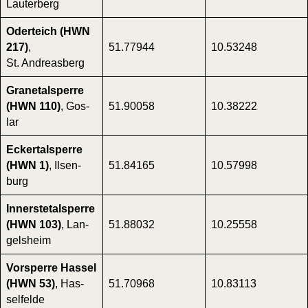
Lauterberg
Oder­teich (HWN
217)
,
51.77944
10.53248
St. Andre­as­berg
Gra­ne­tal­sper­re
(HWN 110)
, Gos­
51.90058
10.38222
lar
Ecker­tal­sper­re
(HWN 1)
, Ilsen­
51.84165
10.57998
burg
Innerst­e­tal­sper­re
(HWN 103)
, Lan­
51.88032
10.25558
gels­heim
Vor­sper­re Has­sel
(HWN 53)
, Has­
51.70968
10.83113
sel­fel­de