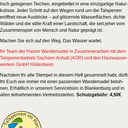
lisch gele­ge­nen Tei­chen, ein­ge­bet­tet in eine ein­zig­ar­ti­ge Natur­
ku­lis­se. Jeder Schritt auf den Wegen rund um die Tal­sper­ren
eröff­net neue Aus­bli­cke – auf glit­zern­de Was­ser­flä­chen, dich­te
Wäl­der und die stil­le Kraft einer Land­schaft, die seit jeher vom
Zusam­men­spiel von Mensch und Natur geprägt ist.
Machen Sie sich auf den Weg. Das Was­ser wartet.
Ihr Team der Har­zer Wan­der­na­del in Zusam­men­ar­beit mit dem
Tal­sper­ren­be­trieb Sach­sen-Anhalt (AÖR) und den Harz­was­ser­
wer­ken GmbH Hildesheim
Nach­dem Ihr alle Stem­pel in die­sem Heft gesam­melt habt, dürft
Ihr Euch wie immer mit einer pas­sen­den Wan­der­na­del beloh­
nen. Erhält­lich in unse­rem Ser­vice­bü­ro in Blan­ken­burg und in
allen teil­neh­men­den Ver­triebs­stel­len.
Schutz­ge­bühr: 4,50€