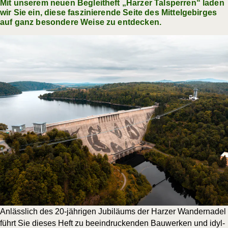
Mit unserem neuen Begleitheft „Harzer Talsperren“ laden
wir Sie ein, diese faszinierende Seite des Mittelgebirges
auf ganz besondere Weise zu entdecken.
Anläss­lich des 20-jäh­ri­gen Jubi­lä­ums der Har­zer Wan­der­na­del
führt Sie die­ses Heft zu beein­dru­cken­den Bau­wer­ken und idyl­