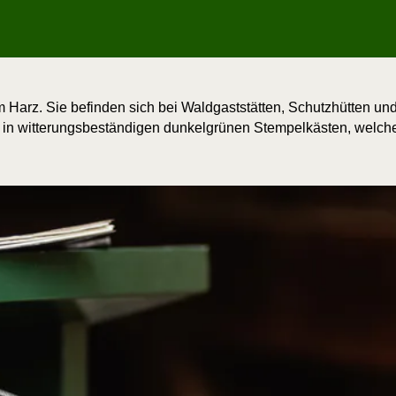
 Harz. Sie befin­den sich bei Wald­gast­stät­ten, Schutz­hüt­ten und 
h in wit­te­rungs­be­stän­di­gen dun­kel­grü­nen Stem­pel­käs­ten, we