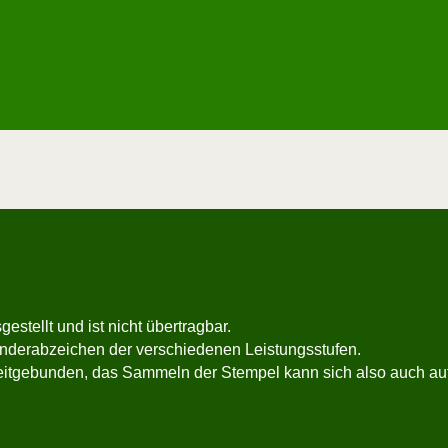
e­stellt und ist nicht übertragbar.
­der­ab­zei­chen der ver­schie­de­nen Leistungsstufen.
eit­ge­bun­den, das Sam­meln der Stem­pel kann sich also auch auf