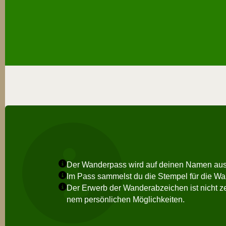
Der Wan­der­pass wird auf dei­nen Namen aus­g
Im Pass sam­melst du die Stem­pel für die Wan
Der Erwerb der Wan­der­ab­zei­chen ist nicht z
nem per­sön­li­chen Möglichkeiten.