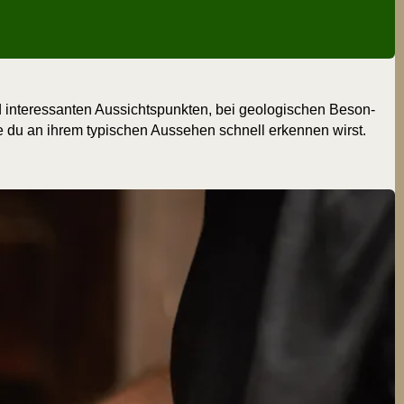
inter­es­san­ten Aus­sichts­punk­ten, bei geo­lo­gi­schen Beson­
l­che du an ihrem typi­schen Aus­se­hen schnell erken­nen wirst.