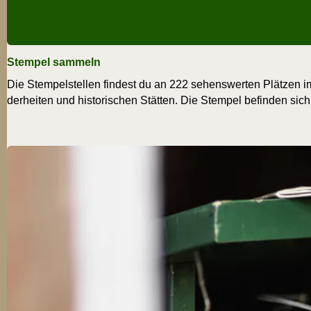
Stempel sammeln
Die Stem­pel­stel­len fin­dest du an 222 sehens­wer­ten Plät­zen im
der­hei­ten und his­to­ri­schen Stät­ten. Die Stem­pel befin­den sic