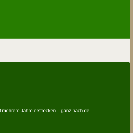
 meh­re­re Jah­re erstre­cken – ganz nach dei­