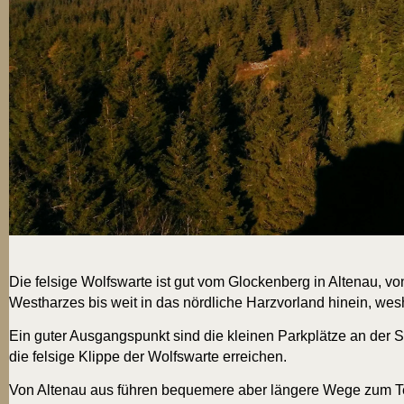
Die fel­si­ge Wolfs­war­te ist gut vom Glo­cken­berg in Alten­au, 
West­har­zes bis weit in das nörd­li­che Harz­vor­land hin­ein, we
Ein guter Aus­gangs­punkt sind die klei­nen Park­plät­ze an der 
die fel­si­ge Klip­pe der Wolfs­war­te erreichen.
Von Alten­au aus füh­ren beque­me­re aber län­ge­re Wege zum Teil