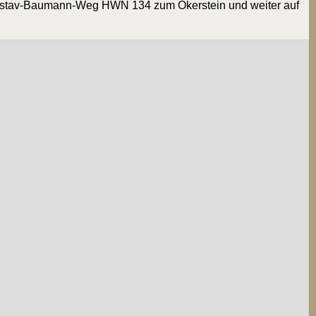
s­tav-Bau­mann-Weg HWN 134
zum Oker­stein und wei­ter auf