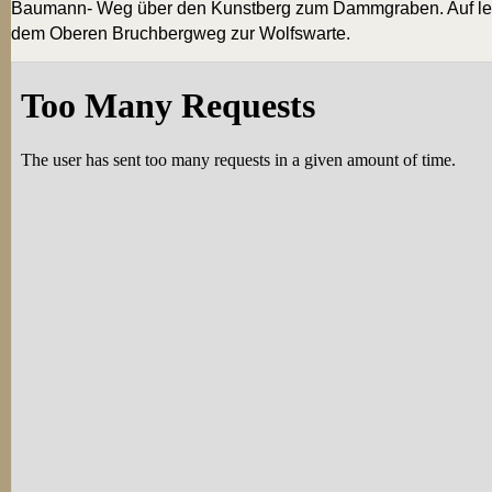
Bau­mann- Weg über den Kunst­berg zum Damm­gra­ben. Auf leic
dem Obe­ren Bruch­berg­weg zur Wolfswarte.