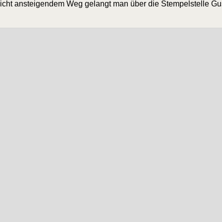
ht anstei­gen­dem Weg gelangt man über die Stem­pel­stel­le
Gu