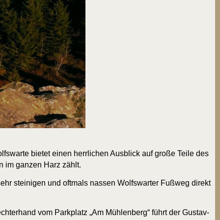
war­te bie­tet einen herr­li­chen Aus­blick auf gro­ße Tei­le des
len im gan­zen Harz zählt.
hr stei­ni­gen und oft­mals nas­sen Wolfs­war­ter Fuß­weg direkt
Recht­erhand vom Park­platz „Am Müh­len­berg“ führt der Gus­tav-