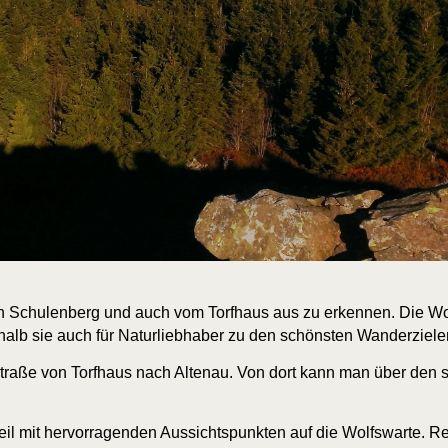
von Schu­len­berg und auch vom Torf­haus aus zu erken­nen. Die Wolfs­
s­halb sie auch für Natur­lieb­ha­ber zu den schöns­ten Wan­der­zie­
Stra­ße von Torf­haus nach Alten­au. Von dort kann man über den se
 mit her­vor­ra­gen­den Aus­sichts­punk­ten auf die Wolfs­war­te. 