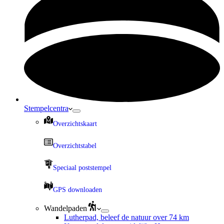
Stempelcentra
Overzichtskaart
Overzichtstabel
Speciaal poststempel
GPS downloaden
Wandelpaden
Lutherpad, beleef de natuur over 74 km