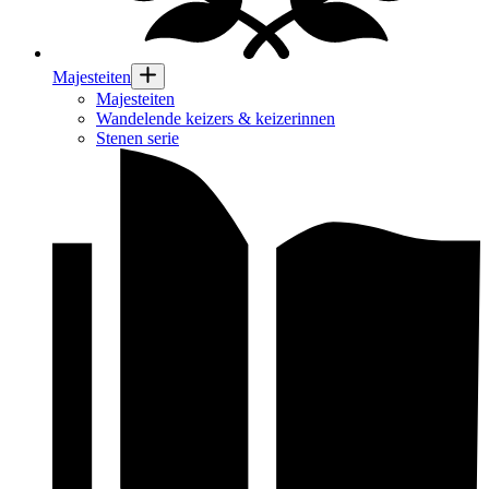
Majesteiten
Majesteiten
Wandelende keizers & keizerinnen
Stenen serie