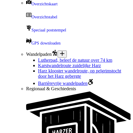
Overzichtskaart
Overzichtstabel
Speciaal poststempel
GPS downloaden
Wandelpaden
Lutherpad, beleef de natuur over 74 km
Karstwandelroute zuidelijke Harz
Harz klooster wandelroute, op pelgrimstocht
door het Harz gebergte
Barrièrevrije wandelpaden
Regionaal & Geschiedenis