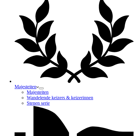
Majesteiten
Majesteiten
Wandelende keizers & keizerinnen
Stenen serie