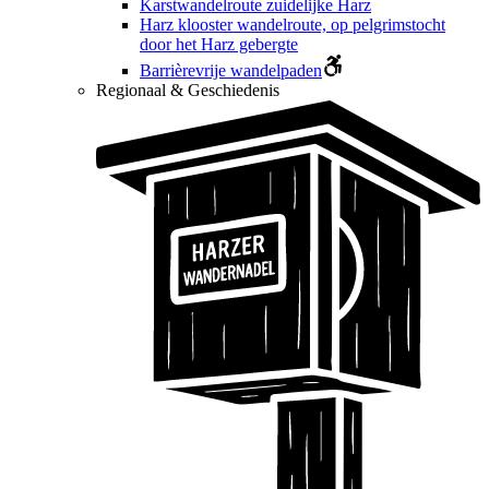
Karstwandelroute zuidelijke Harz
Harz klooster wandelroute, op pelgrimstocht
door het Harz gebergte
Barrièrevrije wandelpaden
Regionaal & Geschiedenis