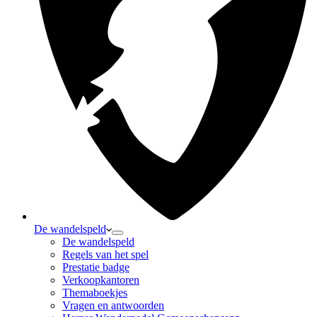
De wandelspeld
De wandelspeld
Regels van het spel
Prestatie badge
Verkoopkantoren
Themaboekjes
Vragen en antwoorden