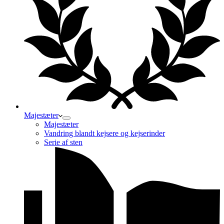
Majestæter
Majestæter
Vandring blandt kejsere og kejserinder
Serie af sten