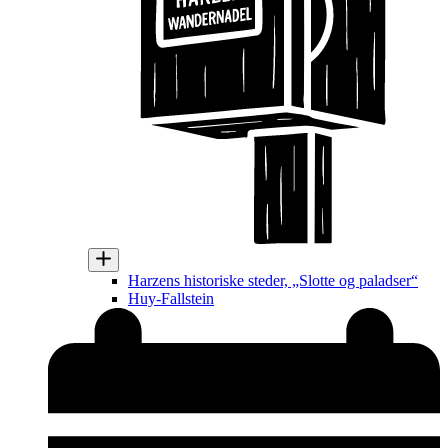
Harzens historiske steder, „Slotte og paladser“
Huy-Fallstein