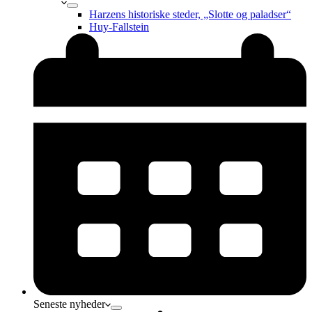
Harzens historiske steder, „Slotte og paladser“
Huy-Fallstein
Seneste nyheder