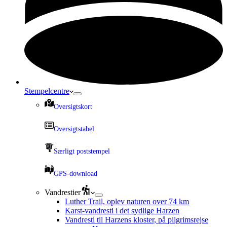
Stempelcentre
Oversigtskort
Oversigtstabel
Særligt poststempel
GPS-download
Vandrestier
Luther Trail, oplev naturen over 74 km
Karst-vandresti i det sydlige Harzen
Vandresti til Harzens kloster, på pilgrimsrejse