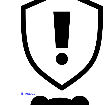
Hittegods