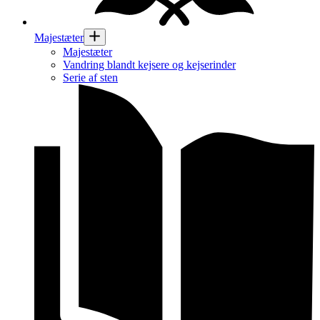
Majestæter
Majestæter
Vandring blandt kejsere og kejserinder
Serie af sten