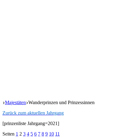
Start
Majestäten
Wanderprinzen und Prinzessinnen
Zurück zum aktu­el­len Jahrgang
[prin­zen­lis­te Jahrgang=2021]
Seiten
1
2
3
4
5
6
7
8
9
10
11