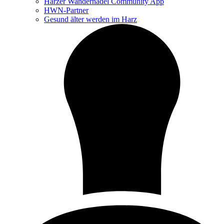
Harzer Wandernadel Community App
HWN-Partner
Gesund älter werden im Harz