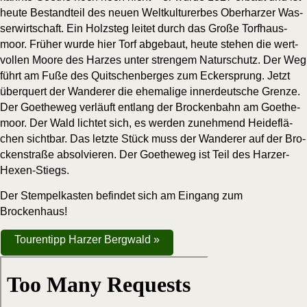
heu­te Bestand­teil des neu­en Welt­kul­tur­er­bes Ober­har­zer Was­
ser­wirt­schaft. Ein Holz­steg lei­tet durch das Gro­ße Torf­haus­
moor. Frü­her wur­de hier Torf abge­baut, heu­te ste­hen die wert­
vol­len Moo­re des Har­zes unter stren­gem Natur­schutz. Der Weg
führt am Fuße des Quit­schen­ber­ges zum Ecker­sprung. Jetzt
über­quert der Wan­de­rer die ehe­ma­li­ge inner­deut­sche Gren­ze.
Der Goe­the­weg ver­läuft ent­lang der Bro­cken­bahn am Goe­the­
moor. Der Wald lich­tet sich, es wer­den zuneh­mend Hei­de­flä­
chen sicht­bar. Das letz­te Stück muss der Wan­de­rer auf der Bro­
cken­stra­ße absol­vie­ren. Der Goe­the­weg ist Teil des Harzer-
Hexen-Stiegs.
Der Stem­pel­kas­ten befin­det sich am Ein­gang zum
Brockenhaus!
Tou­ren­tipp Har­zer Bergwald »