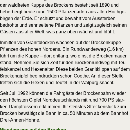
der wald­frei­en Kup­pe des Bro­ckens besteht seit 1890 und
beher­bergt heu­te rund 1500 Pflan­zen­ar­ten aus allen Hoch­ge­
bir­gen der Erde. Er schützt und bewahrt vom Aus­ster­ben
bedroh­te und sehr sel­te­ne Pflan­zen und zeigt zugleich sei­nen
Gäs­ten aus aller Welt, was ganz oben wächst und blüht.
Inmit­ten von Gra­nit­blö­cken wach­sen auf der Bro­cken­kup­pe
Pflan­zen des hohen Nor­dens. Ein Rund­wan­der­weg (1,6 km)
führt um die Kup­pe – dort ent­lang, wo einst die Bro­cken­mau­er
stand. Neh­men Sie sich Zeit für den Bro­cken­rund­weg mit Teu­
fels­kan­zel und Hexen­al­tar. Die­se bei­den Gra­nit­klip­pen auf dem
Bro­cken­gip­fel beein­druck­ten schon Goe­the. An die­ser Stel­le
tref­fen sich die Hexen und Teu­fel in der Walpurgisnacht.
Seit Juli 1992 kön­nen die Fahr­gäs­te der Bro­cken­bahn wie­der
den höchs­ten Gip­fel Nord­deutsch­lands mit rund 700 PS star­
ken Dampf­rös­sern erklim­men. Ihr steils­tes Stre­cken­stück zum
Bro­cken bewäl­tigt die Bahn in ca. 50 Minu­ten ab dem Bahn­hof
Drei-Annen-Hohne.
Wanderwege auf den Brocken