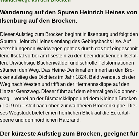
Wanderung auf den Spuren Heinrich Heines von
Ilsenburg auf den Brocken.
Die­ser Auf­stieg zum Bro­cken beginnt in Ilsen­burg und folgt den
Spu­ren Hein­rich Hei­nes ent­lang des Gebirgs­bachs Ilse. Auf
ver­schlun­ge­nen Wald­we­gen geht es durch das tief ein­ge­schnit­
te­ne Ils­etal vor­bei am Ilse­stein zu den beein­dru­cken­den Ilse­fäl­
len. Urwüch­si­ge Buchen­wäl­der und schrof­fe Fels­for­ma­tio­nen
säu­men den Weg. Das Hei­ne-Denk­mal ern­in­nert an den Bro­
cken­auf­stieg des Dich­ters im Jahr 1824. Bald wen­det sich der
Weg nach Wes­ten und trifft an der Her­manns­klip­pe auf den
Har­zer Grenz­weg. Die­ser führt auf dem ehe­ma­li­gen Kolon­nen­
weg – vor­bei an der Bis­marck­klip­pe und dem Klei­nen Bro­cken
(1.019 m) – steil nach oben zur wald­frei­en Bro­cken­kup­pe. Die­
ses Weg­stück bie­tet einen herr­li­chen Blick auf die Ecker­tal­
sper­re und den nörd­li­chen Harzrand.
Der kürzeste Aufstieg zum Brocken, geeignet für