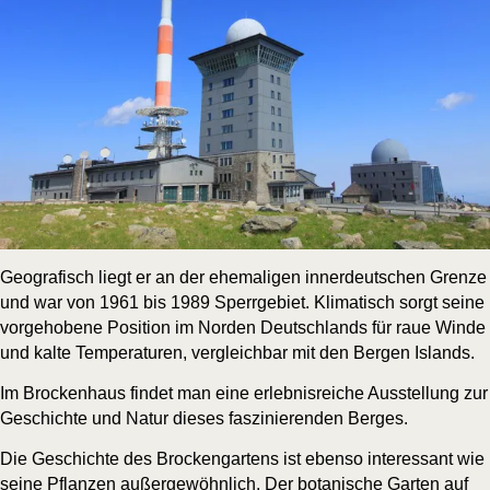
Geo­gra­fisch liegt er an der ehe­ma­li­gen inner­deut­schen Gren­ze
und war von 1961 bis 1989 Sperr­ge­biet. Kli­ma­tisch sorgt sei­ne
vor­ge­ho­be­ne Posi­ti­on im Nor­den Deutsch­lands für raue Win­de
und kal­te Tem­pe­ra­tu­ren, ver­gleich­bar mit den Ber­gen Islands.
Im
Bro­cken­haus
fin­det man eine erleb­nis­rei­che Aus­stel­lung zur
Geschich­te und Natur die­ses fas­zi­nie­ren­den Berges.
Die Geschich­te des
Bro­cken­gar­tens
ist eben­so inter­es­sant wie
sei­ne Pflan­zen außer­ge­wöhn­lich. Der bota­ni­sche Gar­ten auf