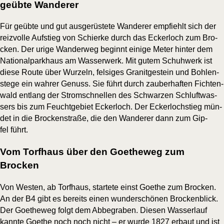
geübte Wanderer
Für geüb­te und gut aus­ge­rüs­te­te Wan­de­rer emp­fiehlt sich der
reiz­vol­le Auf­stieg von Schier­ke durch das Ecker­loch zum Bro­
cken. Der uri­ge Wan­der­weg beginnt eini­ge Meter hin­ter dem
Natio­nal­park­haus am Was­ser­werk. Mit gutem Schuh­werk ist
die­se Rou­te über Wur­zeln, fel­si­ges Gra­nit­ge­stein und Boh­len­
ste­ge ein wah­rer Genuss. Sie führt durch zau­ber­haf­ten Fich­ten­
wald ent­lang der Strom­schnel­len des Schwar­zen Schluft­was­
sers bis zum Feucht­ge­biet Ecker­loch. Der Ecker­lochstieg mün­
det in die Bro­cken­stra­ße, die den Wan­de­rer dann zum Gip­
fel führt.
Vom Torfhaus über den Goetheweg zum
Brocken
Von Wes­ten, ab Torf­haus, star­te­te einst Goe­the zum Bro­cken.
An der B4 gibt es bereits einen wun­der­schö­nen Bro­cken­blick.
Der Goe­the­weg folgt dem Abbe­gra­ben. Die­sen Was­ser­lauf
kann­te Goe­the noch noch nicht – er wur­de 1827 erbaut und ist