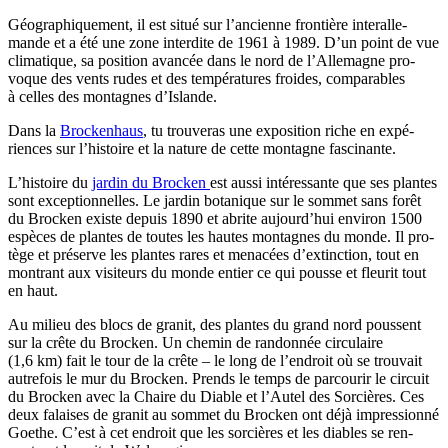
Géo­gra­phi­que­ment, il est situé sur l’an­cienne fron­tière inter­al­le­
mande et a été une zone inter­dite de 1961 à 1989. D’un point de vue
cli­ma­tique, sa posi­tion avan­cée dans le nord de l’Al­le­magne pro­
voque des vents rudes et des tem­pé­ra­tures froides, com­pa­rables
à celles des mon­tagnes d’Islande.
Dans la
Bro­cken­haus
, tu trou­ve­ras une expo­si­tion riche en expé­
riences sur l’his­toire et la nature de cette mon­tagne fascinante.
L’his­toire du
jar­din du Bro­cken
est aus­si inté­res­sante que ses plantes
sont excep­tion­nelles. Le jar­din bota­nique sur le som­met sans forêt
du Bro­cken existe depuis 1890 et abrite aujourd’­hui envi­ron 1500
espèces de plantes de toutes les hautes mon­tagnes du monde. Il pro­
tège et pré­serve les plantes rares et mena­cées d’ex­tinc­tion, tout en
mon­trant aux visi­teurs du monde entier ce qui pousse et fleu­rit tout
en haut.
Au milieu des blocs de gra­nit, des plantes du grand nord poussent
sur la crête du Bro­cken. Un che­min de ran­don­née cir­cu­laire
(1,6 km) fait le tour de la crête – le long de l’en­droit où se trou­vait
autre­fois le mur du Bro­cken. Prends le temps de par­cou­rir le cir­cuit
du Bro­cken avec la Chaire du Diable et l’Au­tel des Sor­cières. Ces
deux falaises de gra­nit au som­met du Bro­cken ont déjà impres­sion­né
Goethe. C’est à cet endroit que les sor­cières et les diables se ren­