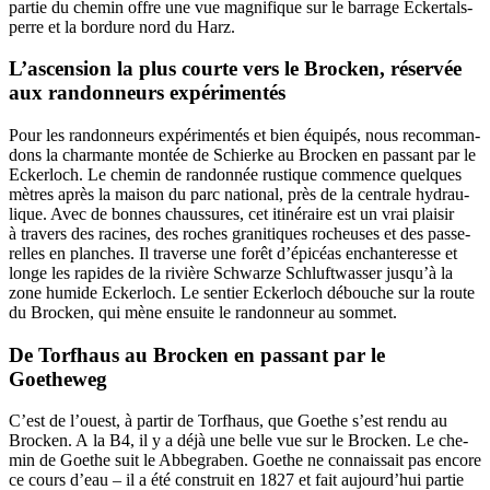
par­tie du che­min offre une vue magni­fique sur le bar­rage Ecker­tals­
perre et la bor­dure nord du Harz.
L’ascension la plus courte vers le Brocken, réservée
aux randonneurs expérimentés
Pour les ran­don­neurs expé­ri­men­tés et bien équi­pés, nous recom­man­
dons la char­mante mon­tée de Schierke au Bro­cken en pas­sant par le
Ecker­loch. Le che­min de ran­don­née rus­tique com­mence quelques
mètres après la mai­son du parc natio­nal, près de la cen­trale hydrau­
lique. Avec de bonnes chaus­sures, cet iti­né­raire est un vrai plai­sir
à tra­vers des racines, des roches gra­ni­tiques rocheuses et des pas­se­
relles en planches. Il tra­verse une forêt d’é­pi­céas enchan­te­resse et
longe les rapides de la rivière Schwarze Schluft­was­ser jus­qu’à la
zone humide Ecker­loch. Le sen­tier Ecker­loch débouche sur la route
du Bro­cken, qui mène ensuite le ran­don­neur au sommet.
De Torfhaus au Brocken en passant par le
Goetheweg
C’est de l’ouest, à par­tir de Torf­haus, que Goethe s’est ren­du au
Bro­cken. A la B4, il y a déjà une belle vue sur le Bro­cken. Le che­
min de Goethe suit le Abbe­gra­ben. Goethe ne connais­sait pas encore
ce cours d’eau – il a été construit en 1827 et fait aujourd’­hui par­tie