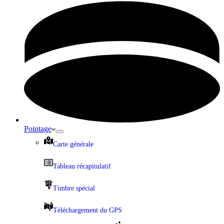
Pointage
Carte générale
Tableau récapitulatif
Timbre spécial
Téléchargement du GPS