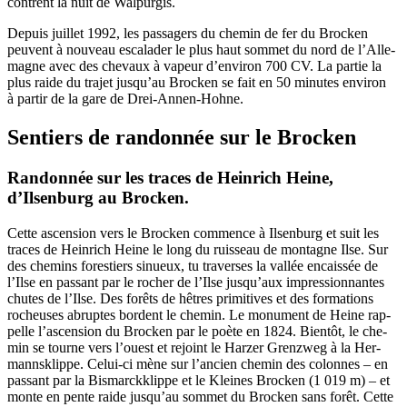
contrent la nuit de Walpurgis.
Depuis juillet 1992, les pas­sa­gers du che­min de fer du Bro­cken
peuvent à nou­veau esca­la­der le plus haut som­met du nord de l’Al­le­
magne avec des che­vaux à vapeur d’en­vi­ron 700 CV. La par­tie la
plus raide du tra­jet jus­qu’au Bro­cken se fait en 50 minutes envi­ron
à par­tir de la gare de Drei-Annen-Hohne.
Sentiers de randonnée sur le Brocken
Randonnée sur les traces de Heinrich Heine,
d’Ilsenburg au Brocken.
Cette ascen­sion vers le Bro­cken com­mence à Ilsen­burg et suit les
traces de Hein­rich Heine le long du ruis­seau de mon­tagne Ilse. Sur
des che­mins fores­tiers sinueux, tu tra­verses la val­lée encais­sée de
l’Ilse en pas­sant par le rocher de l’Ilse jus­qu’aux impres­sion­nantes
chutes de l’Ilse. Des forêts de hêtres pri­mi­tives et des for­ma­tions
rocheuses abruptes bordent le che­min. Le monu­ment de Heine rap­
pelle l’as­cen­sion du Bro­cken par le poète en 1824. Bien­tôt, le che­
min se tourne vers l’ouest et rejoint le Har­zer Grenz­weg à la Her­
mannsk­lippe. Celui-ci mène sur l’an­cien che­min des colonnes – en
pas­sant par la Bis­mar­ckk­lippe et le Kleines Bro­cken (1 019 m) – et
monte en pente raide jus­qu’au som­met du Bro­cken sans forêt. Cette