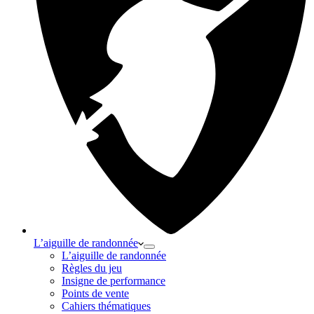
L’aiguille de randonnée
L’aiguille de randonnée
Règles du jeu
Insigne de performance
Points de vente
Cahiers thématiques