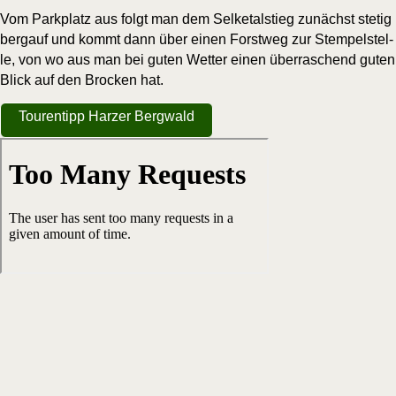
Vom Park­platz aus folgt man dem Sel­ke­tal­stieg zunächst ste­tig
berg­auf und kommt dann über einen Forst­weg zur Stem­pel­stel­
le, von wo aus man bei guten Wet­ter einen über­ra­schend guten
Blick auf den Bro­cken hat.
Tou­ren­tipp Har­zer Bergwald