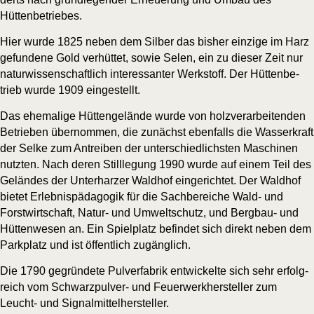
Hüttenbetriebes.
Hier wur­de 1825 neben dem Sil­ber das bis­her ein­zi­ge im Harz
gefun­de­ne Gold ver­hüt­tet, sowie Selen, ein zu die­ser Zeit nur
natur­wis­sen­schaft­lich inter­es­san­ter Werk­stoff. Der Hüt­ten­be­
trieb wur­de 1909 eingestellt.
Das ehe­ma­li­ge Hüt­ten­ge­län­de wur­de von holz­ver­ar­bei­ten­den
Betrie­ben über­nom­men, die zunächst eben­falls die Was­ser­kraft
der Sel­ke zum Antrei­ben der unter­schied­lichs­ten Maschi­nen
nutz­ten. Nach deren Still­le­gung 1990 wur­de auf einem Teil des
Gelän­des der Unter­har­zer Wald­hof ein­ge­rich­tet. Der Wald­hof
bie­tet Erleb­nis­päd­ago­gik für die Sach­be­rei­che Wald- und
Forst­wirt­schaft, Natur- und Umwelt­schutz, und Berg­bau- und
Hüt­ten­we­sen an. Ein Spiel­platz befin­det sich direkt neben dem
Park­platz und ist öffent­lich zugänglich.
Die 1790 gegrün­de­te Pul­ver­fa­brik ent­wi­ckel­te sich sehr erfolg­
reich vom Schwarz­pul­ver- und Feu­er­werk­her­stel­ler zum
Leucht- und Signalmittelhersteller.