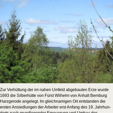
Zur Ver­hüt­tung der im nahen Umfeld abge­bau­ten Erze wur­de
1693 die Sil­ber­hüt­te von Fürst Wil­helm von Anhalt Bern­burg
Harz­ge­ro­de ange­legt. Im gleich­na­mi­gen Ort ent­stan­den die
ers­ten Ansied­lun­gen der Arbei­ter erst Anfang des 19. Jahr­hun­
derts nach grund­le­gen­der Erneue­rung und Umbau des