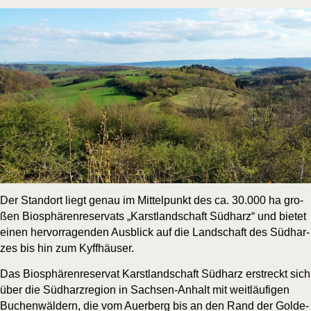
Der Stand­ort liegt genau im Mit­tel­punkt des ca. 30.000 ha gro­
ßen Bio­sphä­ren­re­ser­vats „Karst­land­schaft Süd­harz“ und bie­tet
einen her­vor­ra­gen­den Aus­blick auf die Land­schaft des Süd­har­
zes bis hin zum Kyffhäuser.
Das Bio­sphä­ren­re­ser­vat Karst­land­schaft Süd­harz erstreckt sich
über die Süd­harz­re­gi­on in Sach­sen-Anhalt mit weit­läu­fi­gen
Buchen­wäl­dern, die vom Auer­berg bis an den Rand der Gol­de­