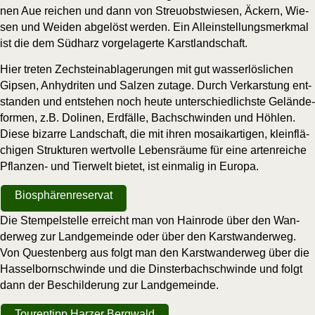
nen Aue rei­chen und dann von Streu­obst­wie­sen, Äckern, Wie­
sen und Wei­den abge­löst wer­den. Ein Allein­stel­lungs­merk­mal
ist die dem Süd­harz vor­ge­la­ger­te Karstlandschaft.
Hier tre­ten Zech­stein­ab­la­ge­run­gen mit gut was­ser­lös­li­chen
Gip­sen, Anhy­dri­ten und Sal­zen zuta­ge. Durch Ver­kar­s­tung ent­
stan­den und ent­ste­hen noch heu­te unter­schied­lichs­te Gelän­de­
for­men, z.B. Doli­nen, Erd­fäl­le, Bach­schwin­den und Höh­len.
Die­se bizar­re Land­schaft, die mit ihren mosa­ik­ar­ti­gen, klein­flä­
chi­gen Struk­tu­ren wert­vol­le Lebens­räu­me für eine arten­rei­che
Pflan­zen- und Tier­welt bie­tet, ist ein­ma­lig in Europa.
Bio­sphä­ren­re­ser­vat
Die Stem­pel­stel­le erreicht man von Hain­ro­de über den Wan­
der­weg zur Land­ge­mein­de oder über den Karst­wan­der­weg.
Von Ques­ten­berg aus folgt man den Karst­wan­der­weg über die
Has­sel­born­schwin­de und die Dins­ter­bach­schwin­de und folgt
dann der Beschil­de­rung zur Landgemeinde.
Tou­ren­tipp Har­zer Bergwald