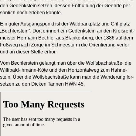
den Gedenk­stein set­zen, des­sen Ent­hül­lung der Geehr­te per­
sön­lich noch erle­ben konnte.
Ein guter Aus­gangs­punkt ist der Wald­park­platz und Grill­platz
„Bech­ler­stein“. Dort erin­nert ein Gedenk­stein an den Kreis­rent­
meis­ter Her­mann Bech­ler aus Blan­ken­burg, der 1886 auf dem
Fuß­weg nach Zor­ge im Schnee­sturm die Ori­en­tie­rung ver­lor
und an die­ser Stel­le erfror.
Vom Bech­ler­stein gelangt man über die Wolfs­bach­stra­ße, die
Wil­li­bald-Ihmann-Köte und den Hori­zon­tal­weg zum Hah­ne­
stein. Über die Wolfs­bach­stra­ße kann man die Wan­de­rung for­
set­zen zu den
Dicken Tan­nen HWN 45
.