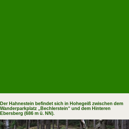
Der Hahnestein befindet sich in Hohegeiß zwischen dem
Wanderparkplatz „Bechlerstein“ und dem Hinteren
Ebersberg (686 m ü. NN).