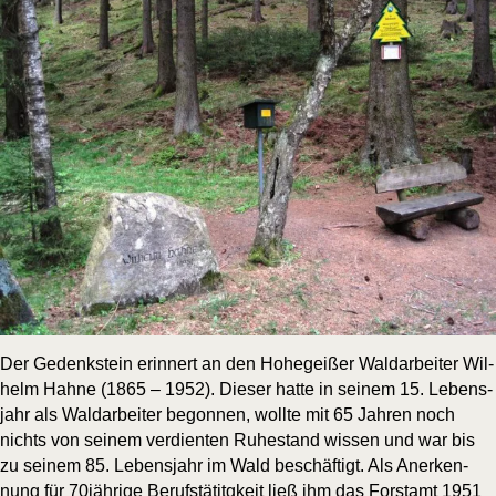
Der Gedenk­stein erin­nert an den Hohe­gei­ßer Wald­ar­bei­ter Wil­
helm Hah­ne (1865 – 1952). Die­ser hat­te in sei­nem 15. Lebens­
jahr als Wald­ar­bei­ter begon­nen, woll­te mit 65 Jah­ren noch
nichts von sei­nem ver­dien­ten Ruhe­stand wis­sen und war bis
zu sei­nem 85. Lebens­jahr im Wald beschäf­tigt. Als Aner­ken­
nung für 70jährige Berufs­tä­titgkeit ließ ihm das Forst­amt 1951