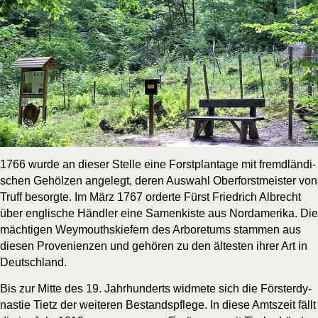
1766 wur­de an die­ser Stel­le eine Forst­plan­ta­ge mit fremd­län­di­
schen Gehöl­zen ange­legt, deren Aus­wahl Ober­forst­meis­ter von
Truff besorg­te. Im März 1767 order­te Fürst Fried­rich Albrecht
über eng­li­sche Händ­ler eine Samen­kis­te aus Nord­ame­ri­ka. Die
mäch­ti­gen Wey­mouths­kie­fern des Arbo­ret­ums stam­men aus
die­sen Pro­ve­ni­en­zen und gehö­ren zu den ältes­ten ihrer Art in
Deutschland.
Bis zur Mit­te des 19. Jahr­hun­derts wid­me­te sich die Förs­ter­dy­
nas­tie Tietz der wei­te­ren Bestands­pfle­ge. In die­se Amts­zeit fällt