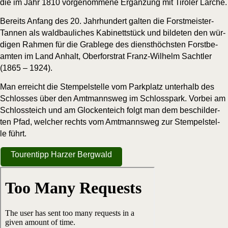
die im Jahr 1810 vor­ge­nom­me­ne Ergän­zung mit Tiro­ler Lärche.
Bereits Anfang des 20. Jahr­hun­dert gal­ten die Forst­meis­ter-
Tan­nen als wald­bau­li­ches Kabi­nett­stück und bil­de­ten den wür­
di­gen Rah­men für die Grab­le­ge des dienst­höchs­ten Forst­be­
am­ten im Land Anhalt, Ober­forst­rat Franz-Wil­helm Sach­t­ler
(1865 – 1924).
Man erreicht die Stem­pel­stel­le vom Park­platz unter­halb des
Schlos­ses über den Amt­manns­weg im Schloss­park. Vor­bei am
Schloss­teich und am Glo­cken­teich folgt man dem beschil­der­
ten Pfad, wel­cher rechts vom Amt­manns­weg zur Stem­pel­stel­
le führt.
Tou­ren­tipp Har­zer Bergwald