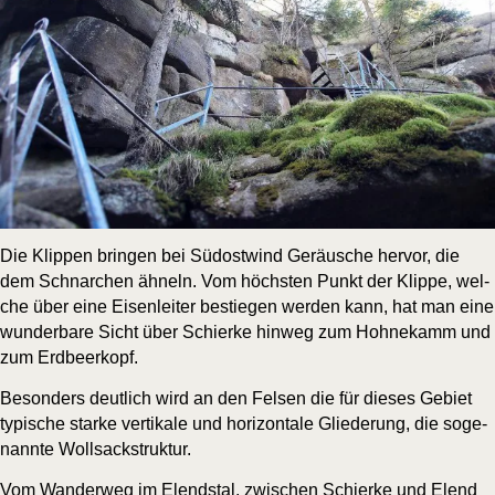
Die Klip­pen brin­gen bei Süd­ost­wind Geräu­sche her­vor, die
dem Schnar­chen ähneln. Vom höchs­ten Punkt der Klip­pe, wel­
che über eine Eisen­lei­ter bestie­gen wer­den kann, hat man eine
wun­der­ba­re Sicht über Schier­ke hin­weg zum Hoh­ne­kamm und
zum Erdbeerkopf.
Beson­ders deut­lich wird an den Fel­sen die für die­ses Gebiet
typi­sche star­ke ver­ti­ka­le und hori­zon­ta­le Glie­de­rung, die soge­
nann­te Wollsackstruktur.
Vom Wan­der­weg im Elend­s­tal, zwi­schen Schier­ke und Elend