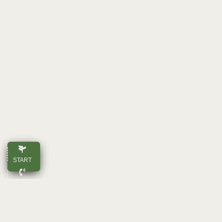
START
ANRUFEN
E-MAIL