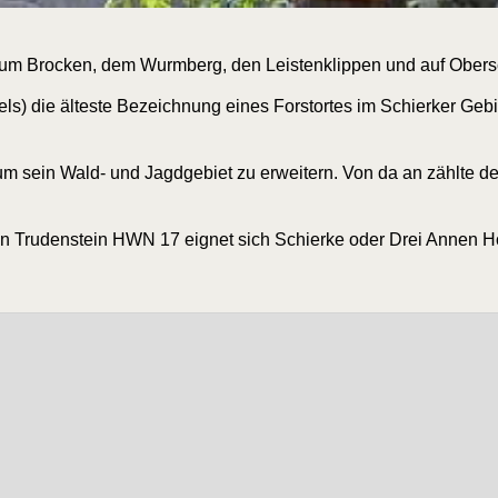
 zum Bro­cken, dem Wurm­berg, den Leis­ten­klip­pen und auf Obers
­fels) die ältes­te Bezeich­nung eines Forstor­tes im Schier­ker Geb
m sein Wald- und Jagd­ge­biet zu erwei­tern. Von da an zähl­te der
en
Tru­den­stein HWN 17
eig­net sich Schier­ke oder Drei Annen 