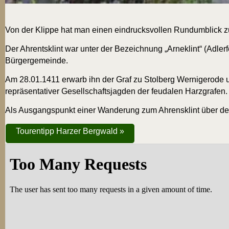
Von der Klip­pe hat man einen ein­drucks­vol­len Rund­um­blick
Der Ahr­ents­klint war unter der Bezeich­nung „Arne­klint“ (Adler
Bürgergemeinde.
Am 28.01.1411 erwarb ihn der Graf zu Stol­berg Wer­ni­ge­ro­de u
reprä­sen­ta­ti­ver Gesell­schafts­jag­den der feu­da­len Harzgrafen.
Als Aus­gangs­punkt einer Wan­de­rung zum Ahren­s­klint über d
Tou­ren­tipp Har­zer Bergwald »