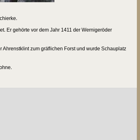
chierke.
iet. Er gehör­te vor dem Jahr 1411 der Wer­ni­ge­röder
 Ahrenst­klint zum gräf­li­chen Forst und wur­de Schau­platz
Hohne.