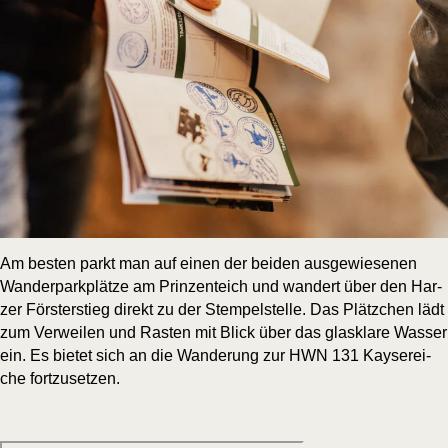
Am bes­ten parkt man auf einen der bei­den aus­ge­wie­se­nen
Wan­der­park­plät­ze am Prin­zen­teich und wan­dert über den Har­
zer Förs­t­erstieg direkt zu der Stem­pel­stel­le. Das Plätz­chen lädt
zum Ver­wei­len und Ras­ten mit Blick über das glas­kla­re Was­ser
ein. Es bie­tet sich an die Wan­de­rung zur
HWN 131 Kay­se­rei­
che
fortzusetzen.