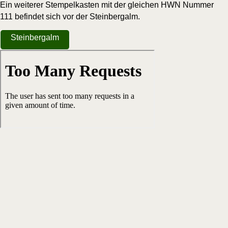
Ein wei­te­rer Stem­pel­kas­ten mit der glei­chen HWN Num­mer
111 befin­det sich vor der Steinbergalm.
Stein­bergalm