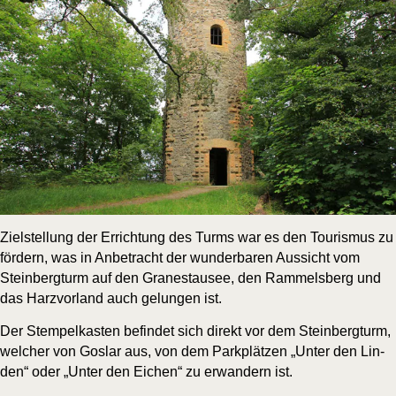
Ziel­stel­lung der Errich­tung des Turms war es den Tou­ris­mus zu
för­dern, was in Anbe­tracht der wun­der­ba­ren Aus­sicht vom
Stein­berg­turm auf den Gra­ne­stau­see, den Ram­mels­berg und
das Harz­vor­land auch gelun­gen ist.
Der Stem­pel­kas­ten befin­det sich direkt vor dem Stein­berg­turm,
wel­cher von Gos­lar aus, von dem Park­plät­zen „Unter den Lin­
den“ oder „Unter den Eichen“ zu erwan­dern ist.