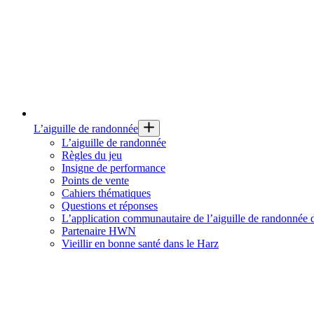
L’aiguille de randonnée
L’aiguille de randonnée
Règles du jeu
Insigne de performance
Points de vente
Cahiers thématiques
Questions et réponses
L’application communautaire de l’aiguille de randonnée
Partenaire HWN
Vieillir en bonne santé dans le Harz