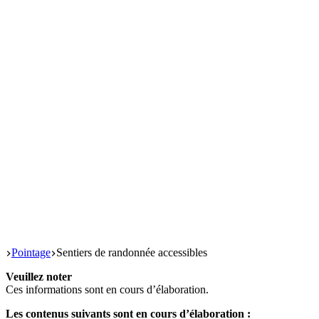
Start
Pointage
Sentiers de randonnée accessibles
Veuillez noter
Ces infor­ma­tions sont en cours d’élaboration.
Les conte­nus sui­vants sont en cours d’élaboration :