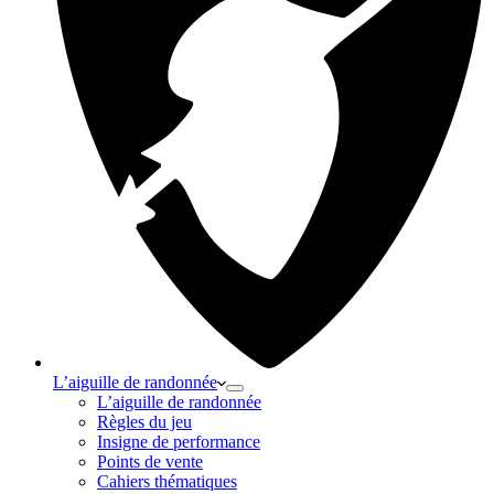
L’aiguille de randonnée
L’aiguille de randonnée
Règles du jeu
Insigne de performance
Points de vente
Cahiers thématiques