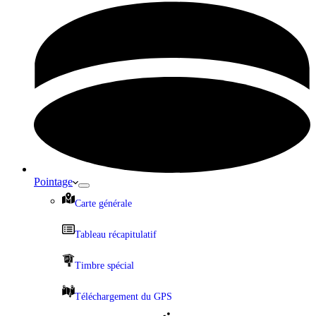
Pointage
Carte générale
Tableau récapitulatif
Timbre spécial
Téléchargement du GPS