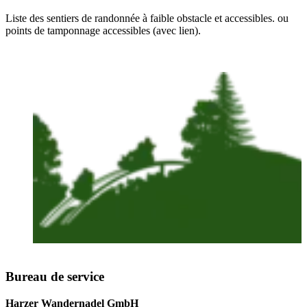
Liste des sen­tiers de ran­don­née à faible obs­tacle et acces­sibles. ou
points de tam­pon­nage acces­sibles (avec lien).
Bureau de service
Harzer Wandernadel GmbH