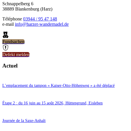
Schnappelberg 6
38889 Blankenburg (Harz)
Téléphone
03944 / 95 47 148
e-mail
info@harzer-wandernadel.de
Fundsachen
Defekt melden
Actuel
8 juillet 2026
L’emplacement du tampon « Kaiser-Otto-Höhenweg » a été déplacé
16 juin 2026
Étape 2 : du 16 juin au 15 août 2026, Hüttengrund, Eisleben
5 juin 2026
Journée de la Saxe-Anhalt
17 avril 2026