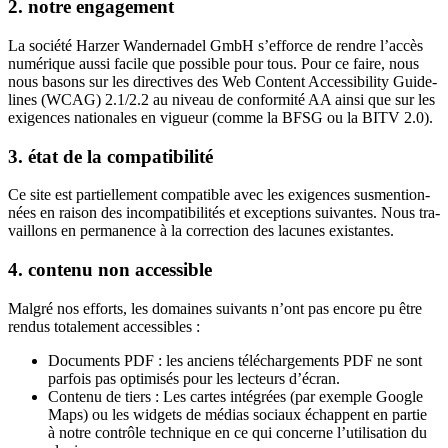
2. notre engagement
La socié­té Har­zer Wan­der­na­del GmbH s’ef­force de rendre l’ac­cès
numé­rique aus­si facile que pos­sible pour tous. Pour ce faire, nous
nous basons sur les direc­tives des Web Content Acces­si­bi­li­ty Gui­de­
lines (WCAG) 2.1/2.2 au niveau de confor­mi­té AA ain­si que sur les
exi­gences natio­nales en vigueur (comme la BFSG ou la BITV 2.0).
3. état de la compatibilité
Ce site est par­tiel­le­ment com­pa­tible avec les exi­gences sus­men­tion­
nées en rai­son des incom­pa­ti­bi­li­tés et excep­tions sui­vantes. Nous tra­
vaillons en per­ma­nence à la cor­rec­tion des lacunes existantes.
4. contenu non accessible
Mal­gré nos efforts, les domaines sui­vants n’ont pas encore pu être
ren­dus tota­le­ment accessibles :
Docu­ments PDF : les anciens télé­char­ge­ments PDF ne sont
par­fois pas opti­mi­sés pour les lec­teurs d’écran.
Conte­nu de tiers : Les cartes inté­grées (par exemple Google
Maps) ou les wid­gets de médias sociaux échappent en par­tie
à notre contrôle tech­nique en ce qui concerne l’u­ti­li­sa­tion du