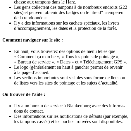
chasse aux tam­pons dans le Harz.
Les gens col­lectent des tam­pons à de nom­breux endroits (222
sites) et peuvent obte­nir des badges ou le titre d” »empe­reur
de la randonnée ».
Il y a des infor­ma­tions sur les cachets spé­ciaux, les livrets
d’ac­com­pa­gne­ment, les dates et la pro­tec­tion de la forêt.
Comment naviguer sur le site :
En haut, vous trou­ve­rez des options de menu telles que
« Com­ment ça marche », « Tous les points de poin­tage »,
« Bureau de ser­vice », « Dates » et « Télé­char­ge­ment GPS ».
Le logo (géné­ra­le­ment en haut à gauche) per­met de reve­nir
à la page d’accueil.
Les sec­tions impor­tantes sont visibles sous forme de liens ou
de listes vers les sites de poin­tage et les sujets d’actualité.
Où trouver de l’aide :
Il y a un bureau de ser­vice à Blan­ken­burg avec des infor­ma­
tions de contact.
Des infor­ma­tions sur les noti­fi­ca­tions de défauts (par exemple,
les tam­pons cas­sés) et les poches trou­vées sont disponibles.