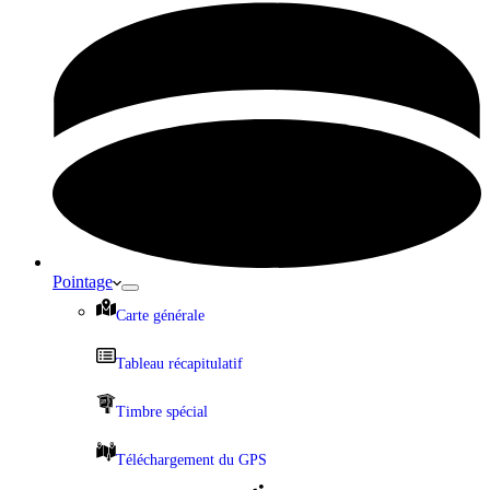
Pointage
Carte générale
Tableau récapitulatif
Timbre spécial
Téléchargement du GPS