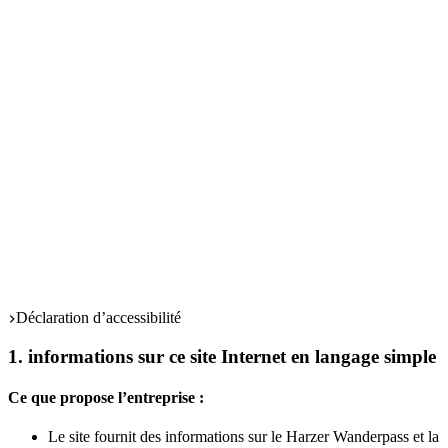
Start
Déclaration d’accessibilité
1. informations sur ce site Internet en langage simple
Ce que propose l’entreprise :
Le site four­nit des infor­ma­tions sur le Har­zer Wan­der­pass et la