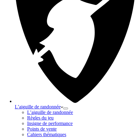
L’aiguille de randonnée
L’aiguille de randonnée
Règles du jeu
Insigne de performance
Points de vente
Cahiers thématiques