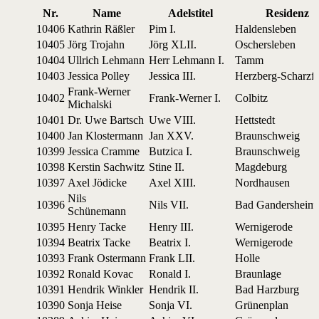
Nr.
Name
Adel­sti­tel
Resi­denz
10406
Kathrin Räßler
Pim I.
Hal­dens­le­ben
10405
Jörg Trojahn
Jörg XLII.
Oschers­le­ben
10404
Ull­rich Lehmann
Herr Leh­mann I.
Tamm
10403
Jes­si­ca Polley
Jes­si­ca III.
Herz­berg-Scharz­f
Frank-Wer­ner
10402
Frank-Wer­ner I.
Col­bitz
Michalski
10401
Dr. Uwe Bartsch
Uwe VIII.
Hetts­tedt
10400
Jan Klostermann
Jan XXV.
Braun­sch­weig
10399
Jes­si­ca Cramme
But­zi­ca I.
Braun­sch­weig
10398
Kers­tin Sachwitz
Stine II.
Mag­de­burg
10397
Axel Jödicke
Axel XIII.
Nord­hau­sen
Nils
10396
Nils VII.
Bad Gan­der­sheim
Schünemann
10395
Hen­ry Tacke
Hen­ry III.
Wer­ni­ge­rode
10394
Bea­trix Tacke
Bea­trix I.
Wer­ni­ge­rode
10393
Frank Ostermann
Frank LII.
Holle
10392
Ronald Kovac
Ronald I.
Braun­lage
10391
Hen­drik Winkler
Hen­drik II.
Bad Harz­burg
10390
Son­ja Heise
Son­ja VI.
Grü­nen­plan