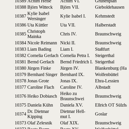
10389
Achim Heise
Achim VI.
Grü­nen­plan
10388
Björn Witteck
Björn VII.
Gie­bol­de­hau­sen
Kylie Isa­bel
10387
Kylie Isa­bel I.
Kehm­stedt
Wersinger
10386
Uta Küttler
Uta VII.
Hal­bers­tadt
Chris­toph
10385
Chris IV.
Braun­sch­weig
Mainka
10384
Nicole Reimann
Nicki II.
Braun­sch­weig
10383
Liam Bading
Liam I.
Staß­furt
10382
Cor­ne­lia Gerlach
Cor­ne­lia Petra I.
Stei­ger­thal
10381
Bernd Gerlach
Bernd Frie­drich I.
Stei­ger­thal
10380
Jür­gen Finke
Jür­gen IV.
Blan­ken­burg (Har
10379
Bern­hard Singer
Bern­hard IX.
Wol­fenbüt­tel
10378
Jonas Grote
Jonas IX.
Ehra-Les­sien
10377
Caro­line Flach
Caro­line IV.
Albs­tadt
Hei­ko zu
10376
Hei­ko Dobiasch
Braun­sch­weig
Braunschwei
10375
Danie­la Kühn
Danie­la XV.
Ell­rich OT Sülzha
Dr. Diet­mar
Diet­mar Hell­
10374
Gos­lar
Kipping
mut I.
10373
Olaf Zelesnik
Olaf XIX.
Braun­sch­weig