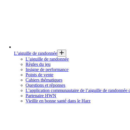
L’aiguille de randonnée
L’aiguille de randonnée
Règles du jeu
Insigne de performance
Points de vente
Cahiers thématiques
Questions et réponses
L’application communautaire de l’aiguille de randonnée
Partenaire HWN
Vieillir en bonne santé dans le Harz