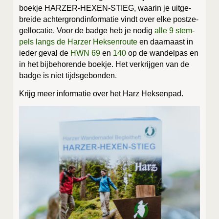
boek­je HARZER-HEXEN-STIEG, waar­in je uit­ge­
brei­de ach­ter­grond­in­for­ma­tie vindt over elke post­ze­
gel­lo­ca­tie. Voor de bad­ge heb je nodig
alle 9 stem­
pels langs de Har­zer Hek­sen­rou­te
en daar­naast in
ieder geval de
HWN 69
en
140
op de wan­del­pas en
in het bij­be­ho­ren­de boek­je. Het ver­krij­gen van de
bad­ge is niet tijdsgebonden.
Krijg
meer infor­ma­tie over het Harz Hek­sen­pad
.