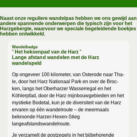
Naast onze reguliere wandelpas hebben we ons gewijd aan
andere spannende onderwerpen die typisch zijn voor het
Harzgebergte, waarvoor we speciale begeleidende boekjes
hebben ontwikkeld.
Wandelbadge
”
Het heksenpad van de Harz
”
Lange afstand wandelen met de Harz
wandelspeld
Op onge­veer 100 kilo­me­ter, van Oste­ro­de naar Tha­
le, door het Harz Nati­o­naal Park en over de Broc­
ken, langs het Ober­har­zer Was­ser­regal en het
Köhlerpfad, door de Harz mijn­bouw­ge­bie­den en het
mys­tie­ke Bode­tal, kun je de diver­si­teit van de Harz
erva­ren op één wan­del­rou­te – de meer­maals
bekroon­de Har­zer-Hexen-Stieg
langeafstandswandelroute.
Je ver­za­melt de post­ze­gels in het bij­be­ho­ren­de