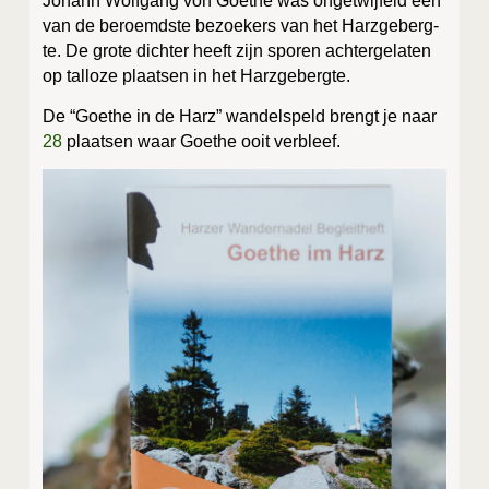
Johann Wolf­gang von Goet­he was onge­twij­feld een
van de beroemd­ste bezoe­kers van het Harz­ge­berg­
te. De gro­te dich­ter heeft zijn spo­ren ach­ter­ge­la­ten
op tal­lo­ze plaat­sen in het Harzgebergte.
De “Goet­he in de Harz” wan­delspeld brengt je naar
28
plaat­sen waar Goet­he ooit verbleef.