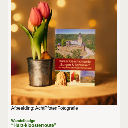
Afbeel­ding: AchtPfotenFotografie
Wandelbadge
“Harz-kloosterroute”