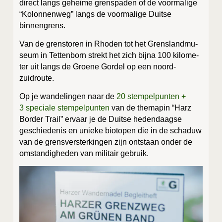
direct langs gehei­me grens­pa­den of de voor­ma­li­ge
“Kolon­nen­weg” langs de voor­ma­li­ge Duit­se
binnengrens.
Van de grensto­ren in Rho­den tot het Grens­land­mu­
se­um in Tet­ten­born strekt het zich bij­na 100 kilo­me­
ter uit langs de Groe­ne Gor­del op een noord-
zuidroute.
Op je wan­de­lin­gen naar de
20 stem­pel­pun­ten +
3 spe­ci­a­le stem­pel­pun­ten
van de the­ma­pin “Harz
Bor­der Trail” ervaar je de Duit­se heden­daag­se
geschie­de­nis en unie­ke bio­to­pen die in de scha­duw
van de grens­ver­ster­kin­gen zijn ont­staan onder de
omstan­dig­he­den van mili­tair gebruik.