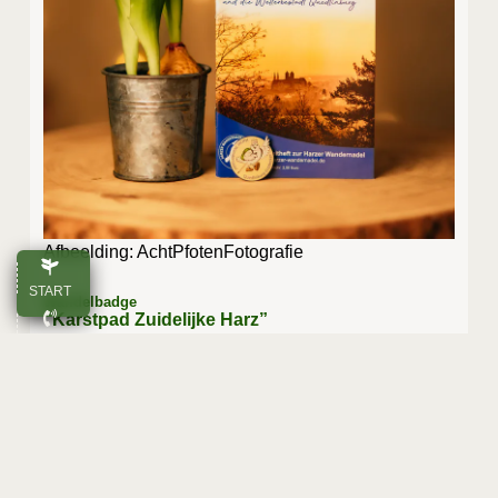
Afbeel­ding: AchtPfotenFotografie
START
Wandelbadge
“Karstpad Zuidelijke Harz”
ANRUFEN
Ervaar de schoonheid van het karstgebied
E-MAIL
Met een tota­le afstand van 256 km door de deel­sta­
ten Sak­sen-Anhalt, Thü­rin­gen en Neders­ak­sen
OBEN
voert de karst­wan­del­rou­te je langs geo­lo­gi­sche ken­
mer­ken, indruk­wek­ken­de karst­ver­schijn­se­len en