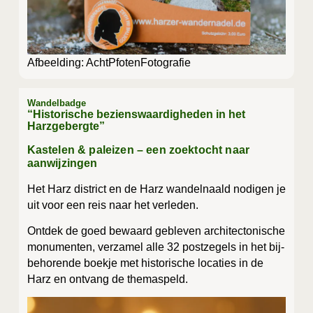
Afbeel­ding: AchtPfotenFotografie
Wandelbadge
“Historische bezienswaardigheden in het
Harzgebergte”
Kastelen & paleizen – een zoektocht naar
aanwijzingen
Het Harz dis­trict en de Harz wan­del­naald nodi­gen je
uit voor een reis naar het verleden.
Ont­dek de goed bewaard geble­ven archi­tec­to­ni­sche
monu­men­ten, ver­za­mel alle 32 post­ze­gels in het bij­
be­ho­ren­de boek­je met his­to­ri­sche loca­ties in de
Harz en ont­vang de themaspeld.