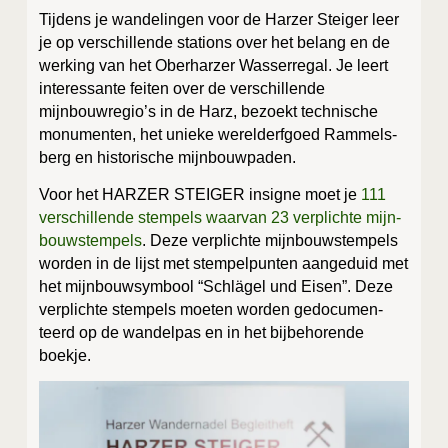
Tij­dens je wan­de­lin­gen voor de Har­zer Stei­ger leer
je op ver­schil­len­de sta­ti­ons over het belang en de
wer­king van het Ober­har­zer Was­ser­regal. Je leert
inte­res­san­te fei­ten over de ver­schil­len­de
mijnbouwregio’s in de Harz, bezoekt tech­ni­sche
monu­men­ten, het unie­ke werel­derf­goed Ram­mels­
berg en his­to­ri­sche mijnbouwpaden.
Voor het HARZER STEIGER insig­ne moet je
111
ver­schil­len­de stem­pels waar­van 23 ver­plich­te mijn­
bouw­stem­pels
. Deze ver­plich­te mijn­bouw­stem­pels
wor­den in de lijst met stem­pel­pun­ten aan­ge­duid met
het mijn­bouw­sym­bool “Schlä­gel und Eisen”. Deze
ver­plich­te stem­pels moe­ten wor­den gedo­cu­men­
teerd op de wan­del­pas en in het bij­be­ho­ren­de
boekje.