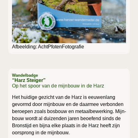
Afbeel­ding: AchtPfotenFotografie
Wandelbadge
“Harz Steiger”
Op het spoor van de mijnbouw in de Harz
Het hui­di­ge gezicht van de Harz is eeu­wen­lang
gevormd door mijn­bouw en de daar­mee ver­bon­den
beroe­pen zoals bos­bouw en metaal­be­wer­king. Mijn­
bouw wordt al dui­zen­den jaren beoe­fend sinds de
Brons­tijd en bij­na elke plaats in de Harz heeft zijn
oor­sprong in de mijnbouw.