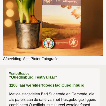
Afbeel­ding: AchtPfotenFotografie
Wandelbadge
“Quedlinburg Festivaljaar”
1100 jaar werelderfgoedstad Quedlinburg
Met de stads­de­len Bad Sudero­de en Gern­ro­de, die
als parels aan de rand van het Harz­ge­berg­te lig­gen,
com­bi­neert Qued­lin­burg cul­tu­reel werel­derf­goed,