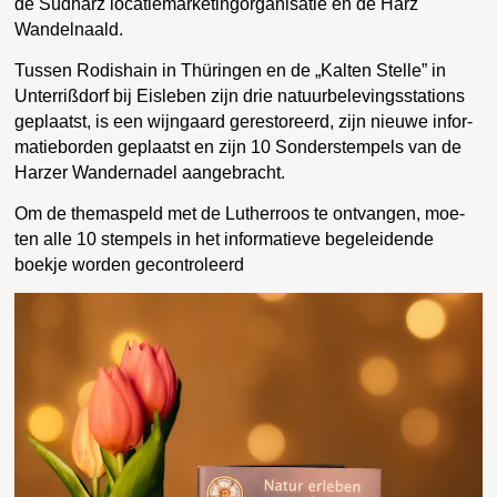
de Süd­harz loca­tie­mar­ke­ting­or­ga­ni­sa­tie en de Harz
Wandelnaald.
Tus­sen Rodis­hain in Thü­rin­gen en de „Kal­ten Stel­le” in
Unter­riß­dorf bij Eis­le­ben zijn drie natuur­be­le­vings­sta­ti­ons
geplaatst, is een wijn­gaard geres­to­reerd, zijn nieu­we infor­
ma­tie­bor­den geplaatst en zijn 10 Son­der­stem­pels van de
Har­zer Wan­der­na­del aangebracht.
Om de the­mas­peld met de Luther­roos te ont­van­gen, moe­
ten alle 10 stem­pels in het infor­ma­tie­ve bege­lei­den­de
boek­je wor­den gecontroleerd