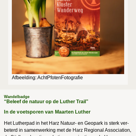
Afbeel­ding: AchtPfotenFotografie
Wandelbadge
“Beleef de natuur op de Luther Trail”
In de voetsporen van Maarten Luther
Het Luther­pad in het Harz Natuur- en Geo­park is sterk ver­
be­terd in samen­wer­king met de Harz Regi­o­nal Asso­ci­a­ti­on,