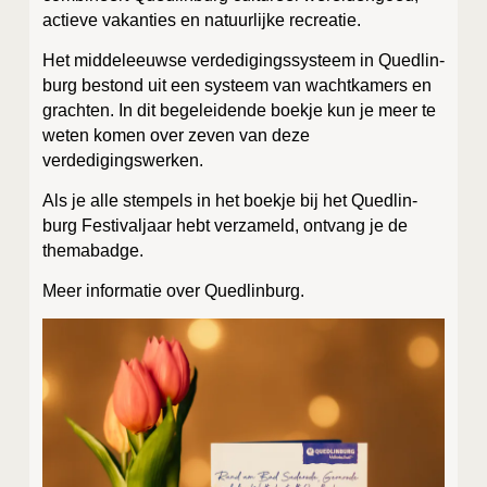
actie­ve vakan­ties en natuur­lij­ke recreatie.
Het mid­del­eeuw­se ver­de­di­gings­sys­teem in Qued­lin­
burg bestond uit een sys­teem van wacht­ka­mers en
grach­ten. In dit bege­lei­den­de boek­je kun je meer te
weten komen over zeven van deze
verdedigingswerken.
Als je alle stem­pels in het boek­je bij het Qued­lin­
burg Fes­ti­val­jaar hebt ver­za­meld, ont­vang je de
themabadge.
Meer infor­ma­tie over Quedlinburg.