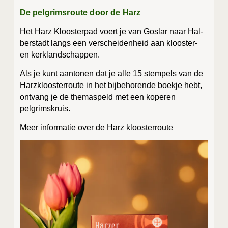
De pelgrimsroute door de Harz
Het Harz Kloos­ter­pad voert je van Gos­lar naar Hal­
ber­stadt langs een ver­schei­den­heid aan kloos­ter-
en kerklandschappen.
Als je kunt aan­to­nen dat je alle 15 stem­pels van de
Harz­kloos­ter­rou­te in het bij­be­ho­ren­de boek­je hebt,
ont­vang je de the­mas­peld met een kope­ren
pelgrimskruis.
Meer infor­ma­tie over de Harz kloosterroute