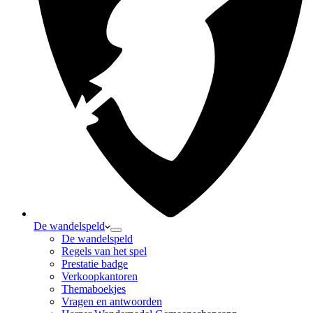
De wandelspeld
De wandelspeld
Regels van het spel
Prestatie badge
Verkoopkantoren
Themaboekjes
Vragen en antwoorden