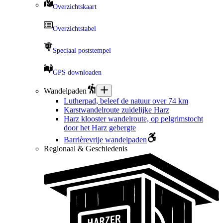
Overzichtskaart
Overzichtstabel
Speciaal poststempel
GPS downloaden
Wandelpaden
Lutherpad, beleef de natuur over 74 km
Karstwandelroute zuidelijke Harz
Harz klooster wandelroute, op pelgrimstocht
door het Harz gebergte
Barrièrevrije wandelpaden
Regionaal & Geschiedenis