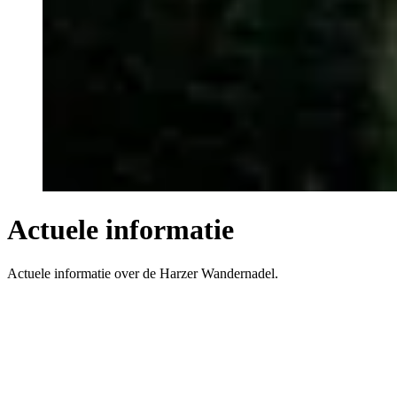
Actuele informatie
Actu­e­le infor­ma­tie over de Har­zer Wandernadel.