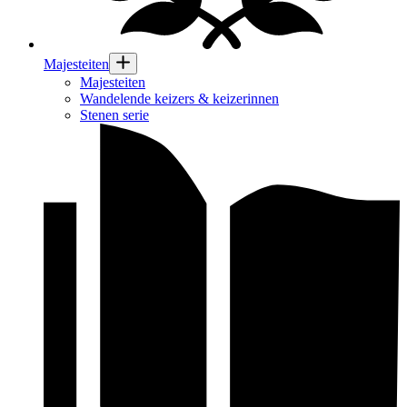
Majesteiten
Majesteiten
Wandelende keizers & keizerinnen
Stenen serie