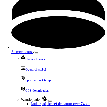
Stempelcentra
Overzichtskaart
Overzichtstabel
Speciaal poststempel
GPS downloaden
Wandelpaden
Lutherpad, beleef de natuur over 74 km