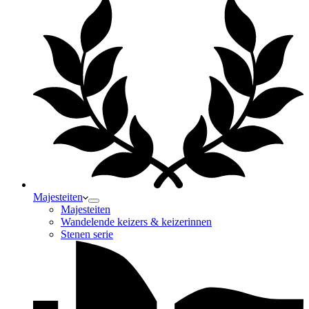
Majesteiten
Majesteiten
Wandelende keizers & keizerinnen
Stenen serie