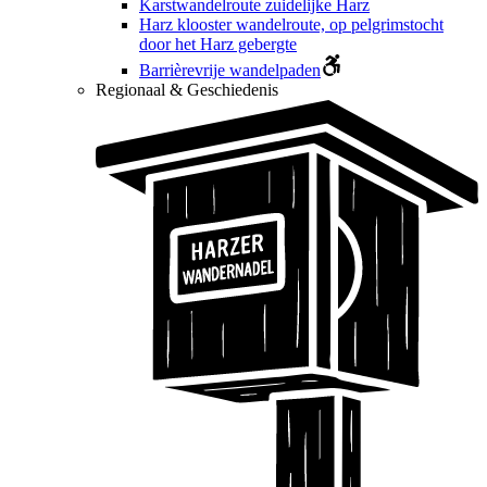
Karstwandelroute zuidelijke Harz
Harz klooster wandelroute, op pelgrimstocht
door het Harz gebergte
Barrièrevrije wandelpaden
Regionaal & Geschiedenis