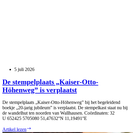
5 juli 2026
De stempelplaats „Kaiser-Otto-
Höhenweg” is verplaatst
De stem­pel­plaats „Kai­­ser-Otto-Höhen­­weg” bij het bege­lei­dend
boek­je „20-jarig jubi­le­um” is ver­plaatst. De stem­pel­kast staat nu bij
de wan­del­hut ten noor­den van Wall­hau­sen. Coör­di­na­ten: 32
U 652425 5705080 51,47632°N 11,19491°E
De
Artikel lezen