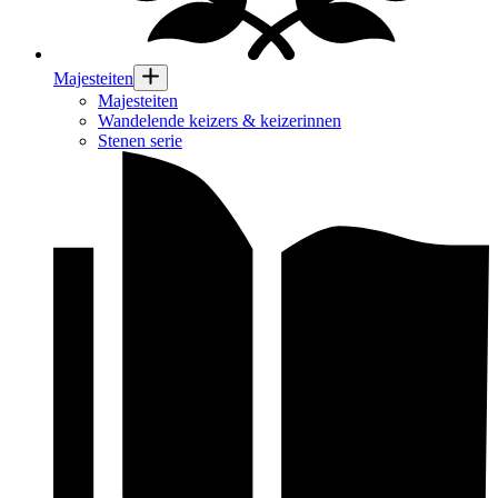
Majesteiten
Majesteiten
Wandelende keizers & keizerinnen
Stenen serie