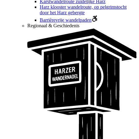
Karstwandelroute zuidelijke Harz
Harz klooster wandelroute, op pelgrimstocht
door het Harz gebergte
Barrièrevrije wandelpaden
Regionaal & Geschiedenis