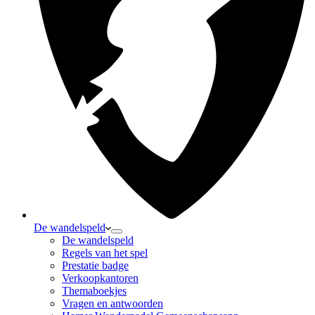
De wandelspeld
De wandelspeld
Regels van het spel
Prestatie badge
Verkoopkantoren
Themaboekjes
Vragen en antwoorden