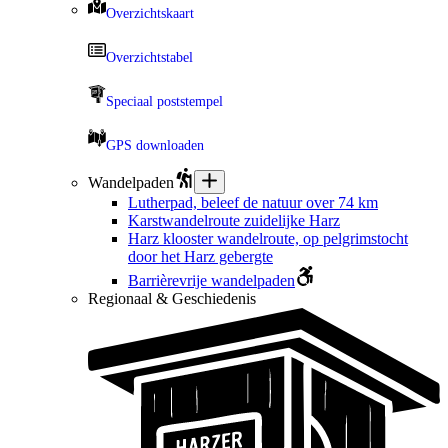
Overzichtskaart
Overzichtstabel
Speciaal poststempel
GPS downloaden
Wandelpaden
Lutherpad, beleef de natuur over 74 km
Karstwandelroute zuidelijke Harz
Harz klooster wandelroute, op pelgrimstocht
door het Harz gebergte
Barrièrevrije wandelpaden
Regionaal & Geschiedenis