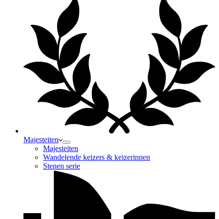
Majesteiten
Majesteiten
Wandelende keizers & keizerinnen
Stenen serie