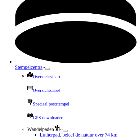
Stempelcentra
Overzichtskaart
Overzichtstabel
Speciaal poststempel
GPS downloaden
Wandelpaden
Lutherpad, beleef de natuur over 74 km