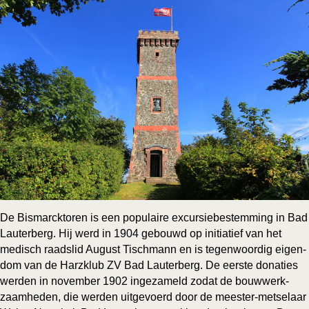
De Bis­mar­ck­to­ren is een popu­lai­re excur­sie­be­stem­ming in Bad
Lau­ter­berg. Hij werd in 1904 gebouwd op ini­ti­a­tief van het
medisch raads­lid August Tisch­mann en is tegen­woor­dig eigen­
dom van de Harz­klub ZV Bad Lau­ter­berg. De eer­ste dona­ties
wer­den in novem­ber 1902 inge­za­meld zodat de bouw­werk­
zaam­he­den, die wer­den uit­ge­voerd door de mees­ter-met­se­laar