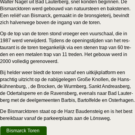
Wal­ter Nagel uit Bad Lau­ter­berg, snel kon­den begin­nen. De
Bis­mar­ck­to­ren werd gebouwd van natuur­steen en bak­ste­nen.
Een reli­ëf van Bis­mar­ck, gemaakt in de brons­gie­te­rij, bevindt
zich hal­ver­we­ge boven de ingang van de toren.
Op de top van de toren stond vroe­ger een vuur­schaal, die in
1987 werd ver­wij­derd. Tij­dens de ope­nings­tij­den van het res­
tau­rant is de toren toe­gan­ke­lijk via een ste­nen trap van 60 tre­
den en een meta­len trap van 11 tre­den. Het gebouw werd in
2000 vol­le­dig gerenoveerd.
Bij hel­der weer biedt de toren van­af een uit­kijk­plat­form een
prach­tig uit­zicht op de nabij­ge­le­gen Große Knol­len, de Hans­
küh­nen­burg, , de Broc­ken, de Wurm­berg, Sankt Andre­as­berg,
de Oder­tal­sper­re en de Ravens­berg, even­als naar Bad Lau­ter­
berg met de deel­ge­meen­ten Bar­bis, Bar­t­ol­fel­de en Osterhagen.
De Bis­mar­ck­to­ren staat op de Harz Bau­denst­eig en is het best
bereik­baar van­af de par­keer­plaats aan de Lönsweg.
Bis­mar­ck Toren