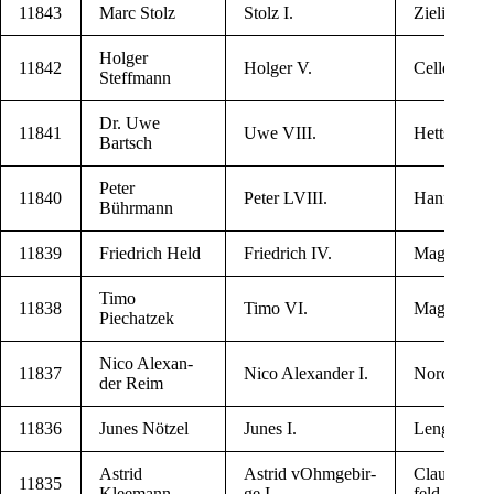
11843
Marc Stolz
Stolz I.
Zie­litz
Hol­ger
11842
Hol­ger V.
Cel­le
Steffmann
Dr. Uwe
11841
Uwe VIII.
Hett­stedt
Bartsch
Peter
11840
Peter LVIII.
Han­no­ver
Bührmann
11839
Frie­d­rich Held
Frie­d­rich IV.
Mag­de­burg
Timo
11838
Timo VI.
Mag­de­burg
Piechatzek
Nico Alexan­
11837
Nico Alexan­der I.
Nord­hau­se
der Reim
11836
Junes Nötzel
Junes I.
Len­ge­de
Astrid
Astrid vOhm­ge­bir­
Claust­hal-Ze
11835
Kleemann
ge I
feld