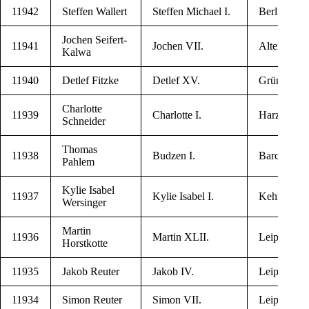
11942
Stef­fen Wallert
Stef­fen Michael I.
Ber­lin
Jochen Seifert-
11941
Jochen VII.
Alte­nau
Kalwa
11940
Detlef Fitzke
Detlef XV.
Grün­hei­de
Char­lot­te
11939
Char­lot­te I.
Harz­ge­ro­d
Schneider
Tho­mas
11938
Bud­zen I.
Bar­ch­feld
Pahlem
Kylie Isa­bel
11937
Kylie Isa­bel I.
Kehm­stedt
Wersinger
Mar­tin
11936
Mar­tin XLII.
Leip­zig
Horstkotte
11935
Jakob Reuter
Jakob IV.
Leip­zig
11934
Simon Reuter
Simon VII.
Leip­zig