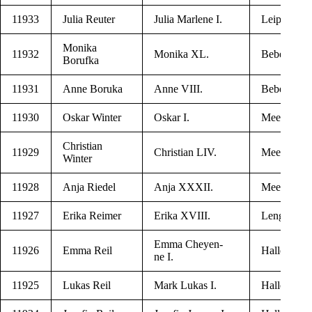
11933
Julia Reuter
Julia Mar­le­ne I.
Leip­zig
Moni­ka
11932
Moni­ka XL.
Beber­tal
Borufka
11931
Anne Boruka
Anne VIII.
Beber­tal
11930
Oskar Winter
Oskar I.
Mee­r­a­ne
Chris­ti­an
11929
Chris­ti­an LIV.
Mee­r­a­ne
Winter
11928
Anja Riedel
Anja XXXII.
Mee­r­a­ne
11927
Eri­ka Reimer
Eri­ka XVIII.
Len­ge­de
Emma Chey­en­
11926
Emma Reil
Halle/Saale
ne I.
11925
Luk­as Reil
Mark Luk­as I.
Halle/Saale