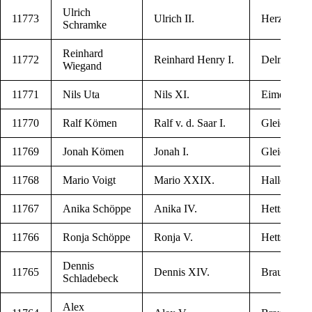
Ulrich
11773
Ulrich II.
Herz­berg 
Schramke
Rein­hard
11772
Rein­hard Hen­ry I.
Del­men­hor
Wiegand
11771
Nils Uta
Nils XI.
Eime
11770
Ralf Kömen
Ralf v. d. Saar I.
Glei­chen
11769
Jonah Kömen
Jonah I.
Glei­chen
11768
Mario Voigt
Mario XXIX.
Hal­le
11767
Ani­ka Schöppe
Ani­ka IV.
Hett­stedt
11766
Ron­ja Schöppe
Ron­ja V.
Hett­stedt
Den­nis
11765
Den­nis XIV.
Braun­schw
Schladebeck
Alex