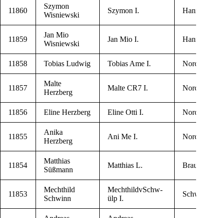
Szy­mon
11860
Szy­mon I.
Han­no­ver
Wisniewski
Jan Mio
11859
Jan Mio I.
Han­no­ver
Wisniewski
11858
Tobi­as Ludwig
Tobi­as Ame I.
Nord­hau­se
Mal­te
11857
Mal­te CR7 I.
Nord­hau­se
Herzberg
11856
Eli­ne Herzberg
Eli­ne Otti I.
Nord­hau­se
Ani­ka
11855
Ani Me I.
Nord­hau­se
Herzberg
Mat­thi­as
11854
Mat­thi­as L.
Braun­schw
Süßmann
Mecht­hild
Mecht­hild­v­Schw­
11853
Schw­ül­per
Schwinn
ülp I.