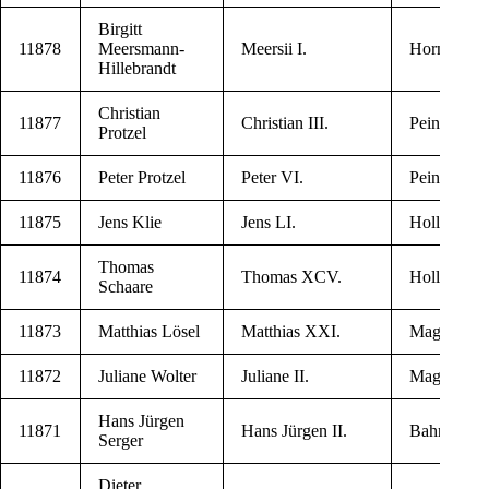
Bir­gitt
11878
Meersmann-
Meer­sii I.
Horn­burg
Hillebrandt
Chris­ti­an
11877
Chris­ti­an III.
Pei­ne
Protzel
11876
Peter Protzel
Peter VI.
Pei­ne
11875
Jens Klie
Jens LI.
Hol­le
Tho­mas
11874
Tho­mas XCV.
Hol­le
Schaare
11873
Mat­thi­as Lösel
Mat­thi­as XXI.
Mag­de­burg
11872
Juli­a­ne Wolter
Juli­a­ne II.
Mag­de­burg
Hans Jür­gen
11871
Hans Jür­gen II.
Bah­r­dorf
Serger
Die­ter