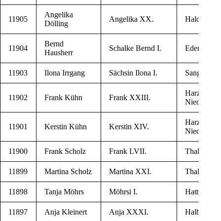
Ange­li­ka
11905
Ange­li­ka XX.
Hal­densle­
Dölling
Bernd
11904
Schal­ke Bernd I.
Eder­sle­ben
Hausherr
11903
Ilo­na Irrgang
Säch­sin Ilo­na I.
San­ger­hau­
Harz­tor O
11902
Frank Kühn
Frank XXIII.
Niedersach
Harz­tor O
11901
Kerstin Kühn
Kerstin XIV.
Niedersach
11900
Frank Scholz
Frank LVII.
Tha­le
11899
Mar­ti­na Scholz
Mar­ti­na XXI.
Tha­le
11898
Tan­ja Möhrs
Möhr­si I.
Hatts­dorf
11897
Anja Kleinert
Anja XXXI.
Hal­ber­stadt