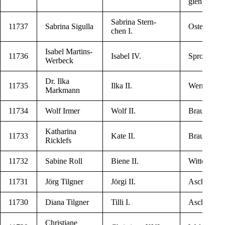
gien)
Sabri­na Stern­
11737
Sabri­na Sigulla
Oster­wieck
chen I.
Isa­bel Martins-
11736
Isa­bel IV.
Sprock­hö­v
Werbeck
Dr. Ilka
11735
Ilka II.
Wer­ni­ge­ro­
Markmann
11734
Wolf Irmer
Wolf II.
Braun­schw
Kat­ha­ri­na
11733
Kate II.
Braun­schw
Ricklefs
11732
Sabi­ne Roll
Bie­ne II.
Wit­ten­för­d
11731
Jörg Tilgner
Jör­gi II.
Ascher­sle­b
11730
Dia­na Tilgner
Til­li I.
Ascher­sle­b
Chris­ti­a­ne