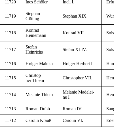
11720
Ines Schöler
Ine­li I.
Erf­urt
Stephan
11719
Stephan XIX.
Wun­st­orf
Götting
Kon­rad
11718
Kon­rad VII.
Sol­schen
Heinemann
Ste­fan
11717
Ste­fan XLIV.
Sol­schen
Heinrichs
11716
Hol­ger Mainka
Hol­ger Her­bert I.
Ham­burg
Chris­top­
11715
Chris­top­her VII.
Hem­din­ge
her Thiem
Mela­nie Made­lei­
11714
Mela­nie Thiem
Hem­din­ge
ne I.
11713
Roman Dubb
Roman IV.
San­ger­hau­
11712
Caro­lin Krauß
Caro­lin VI.
Eder­sle­ben