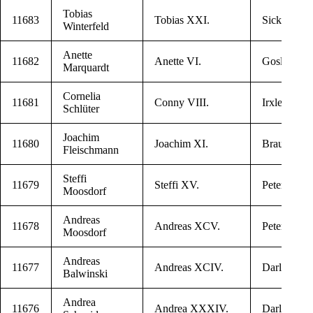
Tobi­as
11683
Tobi­as XXI.
Sick­te
Winterfeld
Anet­te
11682
Anet­te VI.
Gos­lar / O
Marquardt
Cor­ne­lia
11681
Con­ny VIII.
Irx­le­ben
Schlüter
Joa­chim
11680
Joa­chim XI.
Braun­schw
Fleischmann
Stef­fi
11679
Stef­fi XV.
Peters­berg
Moosdorf
Andre­as
11678
Andre­as XCV.
Peters­berg
Moosdorf
Andre­as
11677
Andre­as XCIV.
Dar­lin­ge­ro­
Balwinski
Andrea
11676
Andrea XXXIV.
Dar­lin­ge­ro­