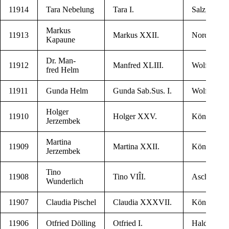
11914
Tara Nebelung
Tara I.
Salz­git­ter
Mar­kus
11913
Mar­kus XXII.
Nord­stem­
Kapaune
Dr. Man­
11912
Man­fred XLIII.
Wolfs­burg
fred Helm
11911
Gun­da Helm
Gun­da Sab.Sus. I.
Wolfs­burg
Hol­ger
11910
Hol­ger XXV.
Königsh­üt­t
Jerzembek
Mar­ti­na
11909
Mar­ti­na XXII.
Königsh­üt­t
Jerzembek
Tino
11908
Tino VIÎI.
Ascherlsle­
Wunderlich
11907
Clau­dia Pischel
Clau­dia XXXVII.
König­slut­te
11906
Otfried Dölling
Otfried I.
Hal­densle­