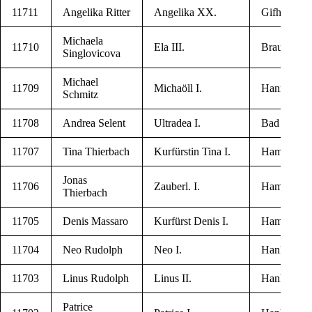
11711
Ange­li­ka Ritter
Ange­li­ka XX.
Gif­horn
Michae­la
11710
Ela III.
Braun­schw
Singlovicova
Michael
11709
Michaö­ll I.
Han­n­ver
Schmitz
11708
Andrea Selent
Ultra­dea I.
Bad Harz­b
11707
Tina Thierbach
Kurf­ür­stin Tina I.
Ham­burg
Jonas
11706
Zau­berl. I.
Ham­burg
Thierbach
11705
Denis Massaro
Kurf­ürst Denis I.
Ham­burg
11704
Neo Rudolph
Neo I.
Han­kens­b­üt
11703
Linus Rudolph
Linus II.
Han­kens­b­üt
Patri­ce