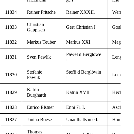
11834
Rai­ner Fritsche
Rai­ner XXXII.
Wer­ni­ge­ro­
Chris­ti­an
11833
Gert Chris­ti­an I.
Gos­lar
Gappisch
11832
Mar­kus Teuber
Mar­kus XXI.
Mag­de­burg
Pawel d Berglöwe
11831
Sven Pawlik
Len­ge­de
I.
Ste­fa­nie
Stef­fi d Berglöwin
11830
Len­ge­de
Pawlik
I
Katrin
11829
Katrin XVII.
Hec­klin­gen
Burghardt
11828
Enri­co Elstner
Enni 71 I.
Ascher­sle­b
11827
Jani­na Boese
Unauf­halt­sa­me I.
Han­no­ver
Tho­mas