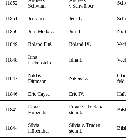
Andre­as
Andre­as
11852
Schw­ül­per
Schwinn
v.Schwülper
11851
Jens Jux
Jens L.
Sehn­de-Ret
11850
Jurij Medoks
Jurij I.
Nort­heim
11849
Roland Fuß
Roland IX.
Vechel­de
Iri­na
11848
Iri­na I.
Vechta
Liebenstein
Niklas
Claust­hal-Ze
11847
Niklas IX.
Dittmann
feld
11846
Eric Caysa
Eric IV.
Hal­ber­stadt
Edgar
Edgar v. Tru­den­
11845
Bil­shau­sen
Hübenthal
stein I.
Sil­via
Sil­via v. Tru­den­
11844
Bil­shau­sen
Hübenthal
stein I.