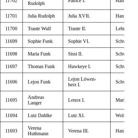
11702
Patri­ce I.
Han­kens­b­üt
Rudolph
11701
Julia Rudolph
Julia XVII.
Han­kens­b­üt
11700
Trau­te Wulf
Trau­te II.
Lehr­te
11699
Sop­hie Funk
Sop­hie VI.
Schwie­low­
11698
Maria Funk
Sis­si II.
Schwie­low­
11697
Tho­mas Funk
Haw­keye I.
Schwie­low­
Lejon Löwen­
11696
Lejon Funk
Schwie­low­
herz I.
Andre­as
11695
Lenox I.
Marl
Langer
11694
Lutz Dahlke
Lutz XI.
Wolfs­burg
Ver­e­na
11693
Ver­e­na III.
Han­no­ver
Huthmann