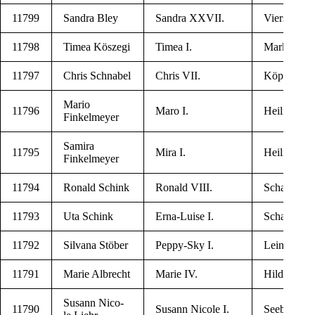
11799
San­dra Bley
San­dra XXVII.
Vier­sen
11798
Timea Köszegi
Timea I.
Mark­klee­b
11797
Chris Schnabel
Chris VII.
Köpe­nick
Mario
11796
Maro I.
Hei­li­gen­sta
Finkelmeyer
Sami­ra
11795
Mira I.
Hei­li­gen­sta
Finkelmeyer
11794
Ronald Schink
Ronald VIII.
Scha­de­le­b
11793
Uta Schink
Erna-Lui­se I.
Scha­de­le­b
11792
Sil­va­na Stöber
Pep­py-Sky I.
Lei­ne­fel­de
11791
Marie Albrecht
Marie IV.
Hil­des­heim
Susann Nico­
11790
Susann Nico­le I.
See­burg