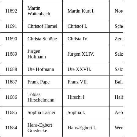
Mar­tin
11692
Mar­tin Kurt I.
Nord­hau­se
Wattenbach
11691
Chris­tof Hamel
Chris­tof I.
Schö­ne­bec
11690
Chris­ta Schöne
Chris­ta IV.
Zerbst/Anh
Jür­gen
11689
Jür­gen XLIV.
Sal­zwe­del
Hofmann
11688
Ute Hofmann
Ute XXVII.
Sal­zwe­del
11687
Frank Pape
Franz VII.
Bal­len­stedt
Tobi­as
11686
Hir­schi I.
Hal­ber­stadt
Hirschelmann
11685
Sop­hia Lasner
Sop­hia I.
Aeb­tis­sin­
Hans-Egbert
11684
Hans-Egbert I.
Wer­ni­ge­ro­
Goedecke