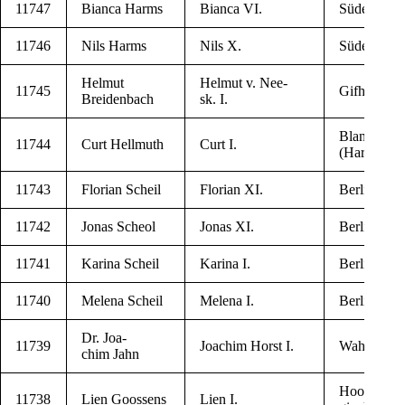
11747
Bian­ca Harms
Bian­ca VI.
Süder­bra­ru
11746
Nils Harms
Nils X.
Süder­bra­ru
Hel­mut
Hel­mut v. Nee­
11745
Gif­horn
Breidenbach
sk. I.
Blan­ken­bu
11744
Curt Hellmuth
Curt I.
(Harz)
11743
Flo­ri­an Scheil
Flo­ri­an XI.
Ber­lin
11742
Jonas Scheol
Jonas XI.
Ber­lin
11741
Kari­na Scheil
Kari­na I.
Ber­lin
11740
Mele­na Scheil
Mele­na I.
Ber­lin
Dr. Joa­
11739
Joa­chim Horst I.
Wah­litz
chim Jahn
Hoogstra­re
11738
Lien Goossens
Lien I.