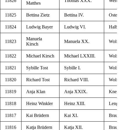
11826
Tho­mas XXX.
Wer­ni­ge­ro­
Matthes
11825
Bet­ti­na Zietz
Bet­ti­na IV.
Oste­ro­de 
11824
Lud­wig Bayer
Lud­wig VI.
Hal­ber­stadt
Manu­e­la
11823
Manu­e­la XX.
Wol­fen­b­üt­t
Kirsch
11822
Michael Kirsch
Michael LXXIII.
Wol­fen­b­üt­t
11821
Sybil­le Tost
Sybil­le I.
Wol­fen­b­üt­t
11820
Richard Tost
Richard VIII.
Wol­fen­b­üt­t
11819
Anja Klan
Anja XXIX.
Kne­se­beck
11818
Heinz Winkler
Heinz XIII.
Len­ge­de
11817
Kai Brüdern
Kai XI.
Braun­schw
11816
Kat­ja Brüdern
Kat­ja XII.
Braun­schw