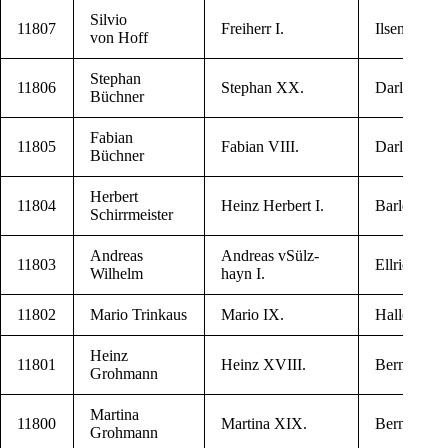
Sil­vio
11807
Frei­herr I.
Ilsen­burg
von Hoff
Stephan
11806
Stephan XX.
Dar­lin­ge­ro­
Büchner
Fabi­an
11805
Fabi­an VIII.
Dar­lin­ge­ro­
Büchner
Her­bert
11804
Heinz Her­bert I.
Bar­le­ben
Schirrmeister
Andre­as
Andre­as vSülz­
11803
Ell­rich
Wilhelm
hayn I.
11802
Mario Trinkaus
Mario IX.
Hal­le (Saa­l
Heinz
11801
Heinz XVIII.
Bern­burg
Grohmann
Mar­ti­na
11800
Mar­ti­na XIX.
Bern­burg
Grohmann