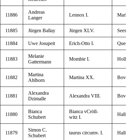
Andre­as
11886
Len­nox I.
Marl
Langer
11885
Jür­gen Ballay
Jür­gen XLV.
See­sen
11884
Uwe Josupeit
Erich-Otto I.
Qued­lin­bu
Mela­nie
11883
Mom­bie I.
Hol­le
Gattermann
Mar­ti­na
11882
Mar­ti­na XX.
Boven­den
Ahlborn
Alexan­dra
11881
Alexan­dra VIII.
Boven­den
Dzimalle
Bian­ca
Bian­ca vCrö­l­l­
11880
Halle/Saale
Schubert
witz I.
Simon C.
11879
tau­rus cir­cumv. I.
Halle/Saale
Schubert