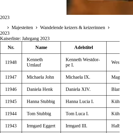
2023
Majesteiten
Wandelende keizers & keizerinnen
Start
2023
Kaiserliste: Jahrgang 2023
Nr.
Name
Adels­ti­tel
Resi­d
Ken­neth
Ken­neth West­dor­
11948
West­dorf
Umlauf
pe I.
11947
Michae­la John
Michae­la IX.
Mag­den­bu
11946
Danie­la Henk
Danie­la XIV.
Blan­ken­bu
11945
Han­na Stubbig
Han­na Lucia I.
Kühlungs­b
11944
Tom Stubbig
Tom Luca I.
Kühlungs­b
11943
Irm­gard Eggert
Irm­gard III.
Hal­ber­stadt