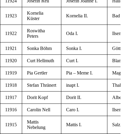
11924
Jose­fin Reil
Jose­fin Joan­ne I.
Halle/Saale
Kor­ne­lia
11923
Kor­ne­lia II.
Bad Harz­b
Küster
Ros­wit­ha
11922
Oda I.
Ilsen­burg
Peters
11921
Son­ka Böhm
Son­ka I.
Göt­tin­gen
11920
Curt Hellmuth
Curt I.
Blan­ken­bu
11919
Pia Gertler
Pia – Meme I.
Mag­de­burg
11918
Ste­fan Thränert
inapt I.
Tha­le
11917
Dorit Kopf
Dorit II.
Alber­stedt
11916
Caro­lin Nell
Caro I.
Ilsen­burg
Mat­tis
11915
Mat­tis I.
Salz­git­ter
Nebelung