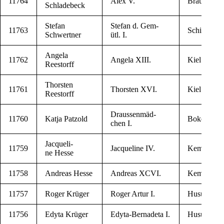
11764
Alex V.
Braun­schw
Schladebeck
Ste­fan
Ste­fan d. Gem­
11763
Schier­ke
Schwertner
ütl. I.
Ange­la
11762
Ange­la XIII.
Kiel
Reestorff
Thor­sten
11761
Thor­sten XVI.
Kiel
Reestorff
Draus­sen­mäd­
11760
Kat­ja Patzold
Bokens­dor
chen I.
Jac­que­li­
11759
Jac­que­li­ne IV.
Kem­berg
ne Hesse
11758
Andre­as Hesse
Andre­as XCVI.
Kem­berg
11757
Roger Krüger
Roger Artur I.
Husum
11756
Edy­ta Krüger
Edy­ta-Ber­na­de­ta I.
Husum