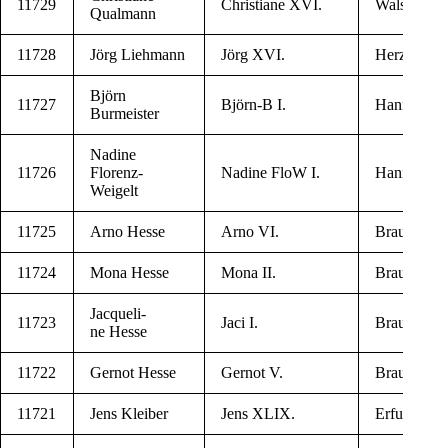
11729
Chris­ti­a­ne XVI.
Wals­ro­de
Qualmann
11728
Jörg Liehmann
Jörg XVI.
Herz­berg 
Björn
11727
Björn‑B I.
Han­no­ver
Burmeister
Nadi­ne
11726
Florenz-
Nadi­ne FloW I.
Han­no­ver
Weigelt
11725
Arno Hesse
Arno VI.
Braun­schw
11724
Mona Hesse
Mona II.
Braun­schw
Jac­que­li­
11723
Jaci I.
Braun­schw
ne Hesse
11722
Ger­not Hesse
Ger­not V.
Braun­schw
11721
Jens Kleiber
Jens XLIX.
Erf­urt