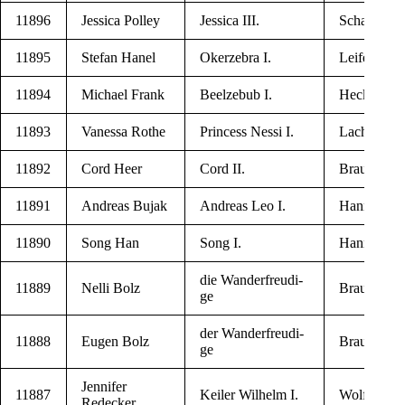
11896
Jes­si­ca Polley
Jes­si­ca III.
Scharz­feld
11895
Ste­fan Hanel
Oker­ze­bra I.
Lei­fer­de
11894
Michael Frank
Beel­ze­bub I.
Hec­klin­gen
11893
Vanes­sa Rothe
Prin­cess Nes­si I.
Lachen­dorf
11892
Cord Heer
Cord II.
Braun­schw
11891
Andre­as Bujak
Andre­as Leo I.
Han­no­ver
11890
Song Han
Song I.
Han­no­ver
die Wan­derf­reu­di­
11889
Nel­li Bolz
Braun­schw
ge
der Wan­derf­reu­di­
11888
Eugen Bolz
Braun­schw
ge
Jen­ni­fer
11887
Kei­ler Wil­helm I.
Wol­fen­b­üt­t
Redecker