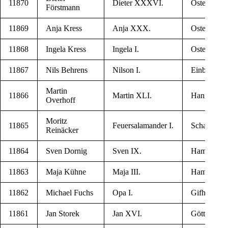
11870
Die­ter XXXVI.
Oste­ro­de 
Förstmann
11869
Anja Kress
Anja XXX.
Oste­ro­de 
11868
Inge­la Kress
Inge­la I.
Oste­ro­de 
11867
Nils Behrens
Nil­son I.
Ein­beck
Mar­tin
11866
Mar­tin XLI.
Han­no­ver
Overhoff
Moritz
11865
Feu­er­sa­la­man­der I.
Scha­de­le­b
Reinäcker
11864
Sven Dornig
Sven IX.
Hameln
11863
Maja Kühne
Maja III.
Hameln
11862
Michael Fuchs
Opa I.
Gif­horn
11861
Jan Storek
Jan XVI.
Göt­tin­gen