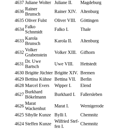
4637
Juli­a­ne Wolter
Juli­a­ne II.
Mag­de­burg
Rai­ner
4636
Rai­ner XIV.
Alten­burg
Brunsch
4635
Oli­ver Fulst
Oli­ver VIII.
Göt­tin­gen
Fal­ko
4634
Fal­ko I.
Tha­le
Schnmidt
Karola
4633
Karola II.
Alten­burg
Brunsch
Vol­ker
4632
Vol­ker XIII.
Gif­horn
Grabenstein
Dr. Uwe
4631
Uwe VIII.
Hett­stedt
Bartsch
4630
Bri­git­te Jüchter
Bri­git­te XIV.
Bre­men
4629
Bet­ti­na Kühne
Bet­ti­na VII.
Ber­lin
4628
Mar­cel Evers
Wip­per I.
Elend
Burk­hard
4627
Burk­hard I.
Fal­lersle­ben
Bökelmann
Marat
4626
Marat I.
Wer­ni­ge­ro­de
Wackenhut
4625
Siby­l­le Kunze
Byl­li I.
Chem­nitz
Wil­fried Stef­
4624
Stef­fen Kunze
Chem­nitz
fen I.