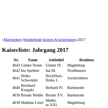
Start
Majesteiten
Wandelende keizers & keizerinnen
2017
Kaiserliste: Jahrgang 2017
Nr.
Name
Adels­ti­tel
Resi­denz
4643
Gün­ter Neum
Gün­ter IX.
Mag­de­burg
4642
Ina Spellner
Ina III.
Nord­hau­sen
Hei­ko
Hoch­Harz­
4641
Ascher­sle­ben
Schweinitz
Hei­ko I.
Bern­hard
4640
Ber­hard IV.
Barien­ro­de
Kruppki
4639
Rena­te Weithe
Rena­te XV.
Barien­ro­de
Mat­thi­
4638
Mat­thi­as Lösel
Mag­de­burg
as XXI.