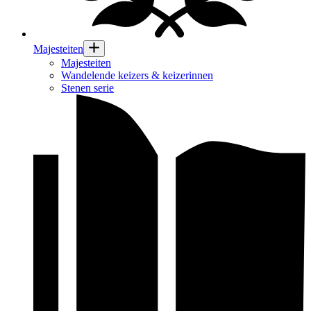
Majesteiten
Majesteiten
Wandelende keizers & keizerinnen
Stenen serie