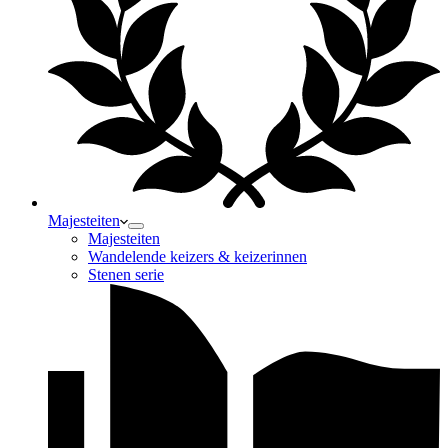
Majesteiten
Majesteiten
Wandelende keizers & keizerinnen
Stenen serie