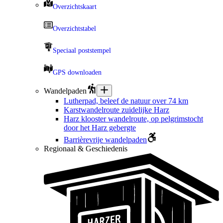
Overzichtskaart
Overzichtstabel
Speciaal poststempel
GPS downloaden
Wandelpaden
Lutherpad, beleef de natuur over 74 km
Karstwandelroute zuidelijke Harz
Harz klooster wandelroute, op pelgrimstocht
door het Harz gebergte
Barrièrevrije wandelpaden
Regionaal & Geschiedenis