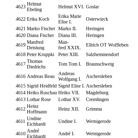
Hel­mut
4623
Hel­mut XVI.
Gos­lar
Ebeling
Eri­ka Marie
4622
Eri­ka Koch
Oster­wieck
Eli­se I.
4621
Mar­ko Fischer
Mar­ko II.
Her­in­gen
4620
Dia­na Fischer
Dia­na III.
Her­in­gen
Man­fred
Man­
4619
Ell­rich OT Woffleben
Deistung
fred XXIX.
4618
Peter Kruppki
Peter XIII.
Salz­hem­men­dorf
Tho­mas
4617
Tom Tom I.
Braun­schweig
Diedrichs
Andre­as
4616
Andre­as Beau
Ascher­sle­ben
Wolf­gang I.
4615
Sigrid Heidfeld
Sigrid Eli­se I.
Ascher­sle­ben
4614
Hei­ko Ruschau
Hei­ko VII.
Mag­de­burg
4613
Lot­har Rose
Lot­har XV.
Crem­lin­gen
Heinz
4612
Heinz XII.
Grim­ma
Hoffmann
Undi­ne
4611
Undi­ne I.
Wer­ni­ge­ro­de
Eichhardt
André
4610
André I.
Wer­ni­ge­ro­de
Eichhardt