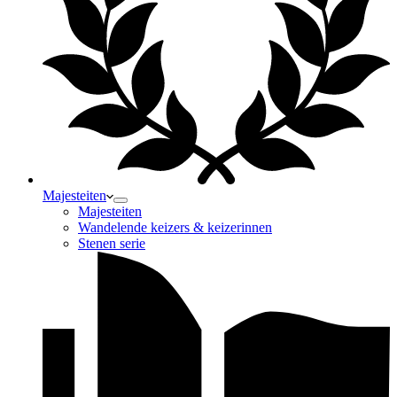
Majesteiten
Majesteiten
Wandelende keizers & keizerinnen
Stenen serie