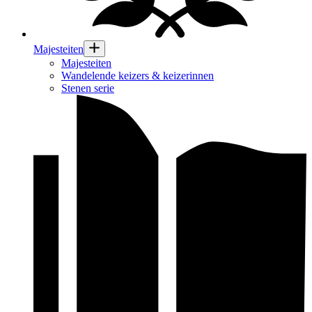
Majesteiten
Majesteiten
Wandelende keizers & keizerinnen
Stenen serie