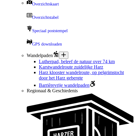
Overzichtskaart
Overzichtstabel
Speciaal poststempel
GPS downloaden
Wandelpaden
Lutherpad, beleef de natuur over 74 km
Karstwandelroute zuidelijke Harz
Harz klooster wandelroute, op pelgrimstocht
door het Harz gebergte
Barrièrevrije wandelpaden
Regionaal & Geschiedenis