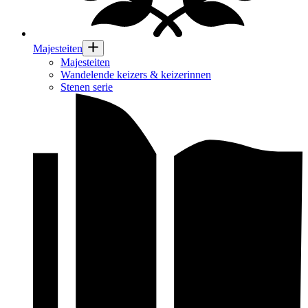
Majesteiten
Majesteiten
Wandelende keizers & keizerinnen
Stenen serie