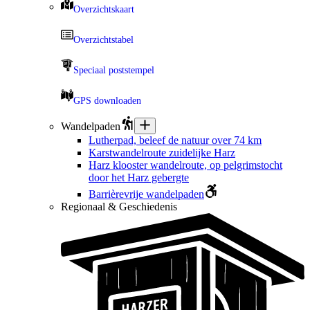
Overzichtskaart
Overzichtstabel
Speciaal poststempel
GPS downloaden
Wandelpaden
Lutherpad, beleef de natuur over 74 km
Karstwandelroute zuidelijke Harz
Harz klooster wandelroute, op pelgrimstocht
door het Harz gebergte
Barrièrevrije wandelpaden
Regionaal & Geschiedenis