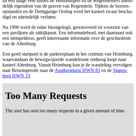
na een lan­ge vete tus­sen de Heim­bur­gers en de Regen­stei­ners uit­ein­
de­lijk eigen­dom van de gra­ven van Regen­stein. Tij­dens de boe­ren­
op­stan­den en de Der­tig­ja­ri­ge Oor­log werd het kas­teel zwaar bescha­
digd en uit­ein­de­lijk verlaten.
Na 1990 werd de ruï­ne bloot­ge­legd, gere­no­veerd en voor­zien van
een pavil­joen als uit­kijk­punt. Een infor­ma­tie­bord, met daar­naast ook
een stem­pel­doos, geeft inte­res­san­te infor­ma­tie over de geschie­de­nis
van de Altenburg.
Een goed start­punt is de par­keer­plaats in het cen­trum van Heim­burg,
waar­van­daan de beweg­wij­zer­de wan­del­rou­te omhoog loopt naar
kas­teel Alten­burg. Van­uit Heim­burg kun je de wan­de­ling ver­vol­gen
naar Ben­zin­ge­ro­de naar de
Aust­berg­turm HWN 83
en de
Sta­pen­
berg HWN 33
.