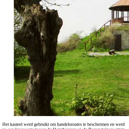
Het kas­teel werd gebruikt om han­dels­rou­tes te bescher­men en werd