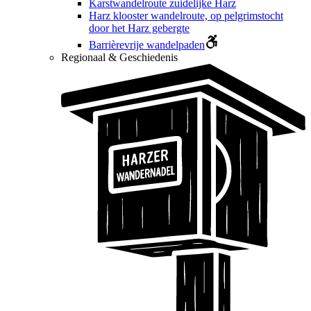
Karstwandelroute zuidelijke Harz
Harz klooster wandelroute, op pelgrimstocht
door het Harz gebergte
Barrièrevrije wandelpaden
Regionaal & Geschiedenis