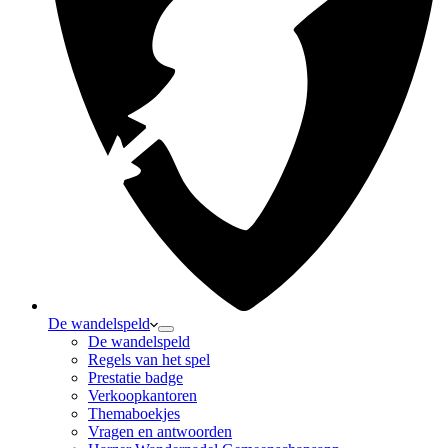
De wandelspeld
De wandelspeld
Regels van het spel
Prestatie badge
Verkoopkantoren
Themaboekjes
Vragen en antwoorden