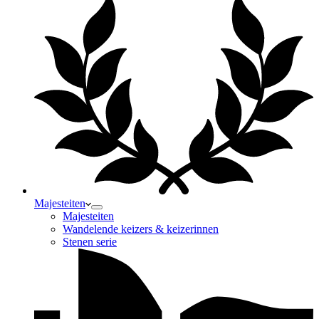
Majesteiten
Majesteiten
Wandelende keizers & keizerinnen
Stenen serie