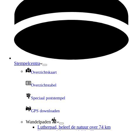
Stempelcentra
Overzichtskaart
Overzichtstabel
Speciaal poststempel
GPS downloaden
Wandelpaden
Lutherpad, beleef de natuur over 74 km