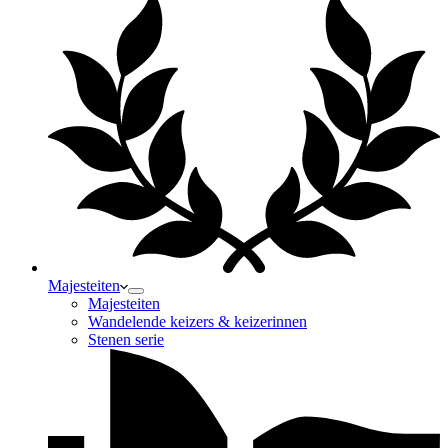
Majesteiten
Majesteiten
Wandelende keizers & keizerinnen
Stenen serie