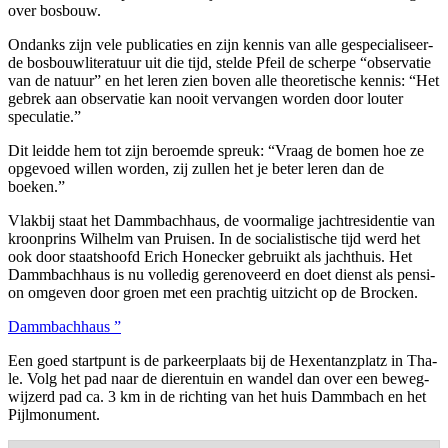
over bosbouw.
Ondanks zijn vele publi­ca­ties en zijn ken­nis van alle gespe­ci­a­li­seer­
de bos­bouw­li­te­ra­tuur uit die tijd, stel­de Pfeil de scher­pe “obser­va­tie
van de natuur” en het leren zien boven alle the­o­re­ti­sche ken­nis: “Het
gebrek aan obser­va­tie kan nooit ver­van­gen wor­den door lou­ter
speculatie.”
Dit leid­de hem tot zijn beroem­de spreuk: “Vraag de bomen hoe ze
opge­voed wil­len wor­den, zij zul­len het je beter leren dan de
boeken.”
Vlak­bij staat het Damm­bach­haus, de voor­ma­li­ge jacht­re­si­den­tie van
kroon­prins Wil­helm van Prui­sen. In de soci­a­lis­ti­sche tijd werd het
ook door staats­hoofd Erich Honec­ker gebruikt als jacht­huis. Het
Damm­bach­haus is nu vol­le­dig gere­no­veerd en doet dienst als pen­si­
on omge­ven door groen met een prach­tig uit­zicht op de Brocken.
Damm­bach­haus ”
Een goed start­punt is de par­keer­plaats bij de Hexen­tanz­platz in Tha­
le. Volg het pad naar de die­ren­tuin en wan­del dan over een beweg­
wij­zerd pad ca. 3 km in de rich­ting van het huis Damm­bach en het
Pijlmonument.