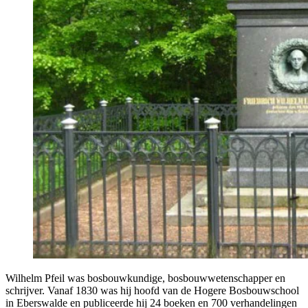
Wil­helm Pfeil was bos­bouw­kun­di­ge, bos­bouw­we­ten­schap­per en
schrij­ver. Van­af 1830 was hij hoofd van de Hoge­re Bos­bouw­school
in Ebers­wal­de en publi­ceer­de hij 24 boe­ken en 700 ver­han­de­lin­gen