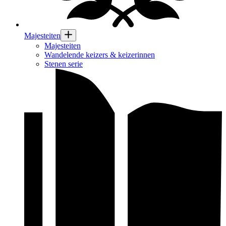
Majesteiten
Majesteiten
Wandelende keizers & keizerinnen
Stenen serie