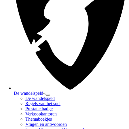
De wandelspeld
De wandelspeld
Regels van het spel
Prestatie badge
Verkoopkantoren
Themaboekjes
Vragen en antwoorden