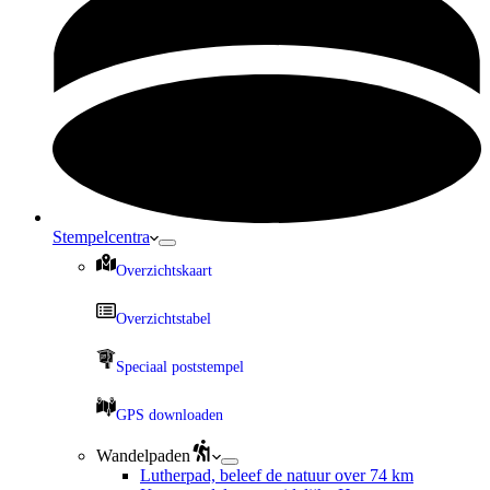
Stempelcentra
Overzichtskaart
Overzichtstabel
Speciaal poststempel
GPS downloaden
Wandelpaden
Lutherpad, beleef de natuur over 74 km