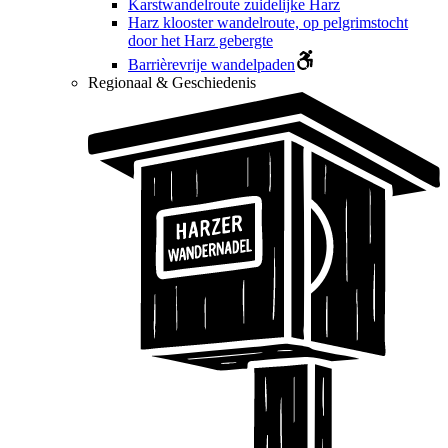
Karstwandelroute zuidelijke Harz
Harz klooster wandelroute, op pelgrimstocht
door het Harz gebergte
Barrièrevrije wandelpaden
Regionaal & Geschiedenis