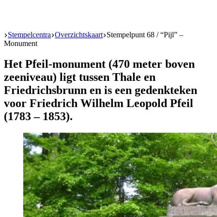
Start
Stempelcentra
Overzichtskaart
Stempelpunt 68 / “Pijl” –
Monument
Het Pfeil-monument (470 meter boven
zeeniveau) ligt tussen Thale en
Friedrichsbrunn en is een gedenkteken
voor Friedrich Wilhelm Leopold Pfeil
(1783 – 1853).