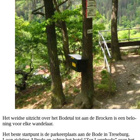
Het weid­se uit­zicht over het Bode­tal tot aan de Broc­ken is een belo­
ning voor elke wandelaar.
Het bes­te start­punt is de par­keer­plaats aan de Bode in Tre­se­burg.
Loop rich­ting All­ro­de en ach­ter het hotel “Zur Lup­p­bo­de” over het