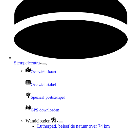
Stempelcentra
Overzichtskaart
Overzichtstabel
Speciaal poststempel
GPS downloaden
Wandelpaden
Lutherpad, beleef de natuur over 74 km