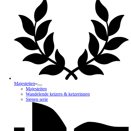
Majesteiten
Majesteiten
Wandelende keizers & keizerinnen
Stenen serie