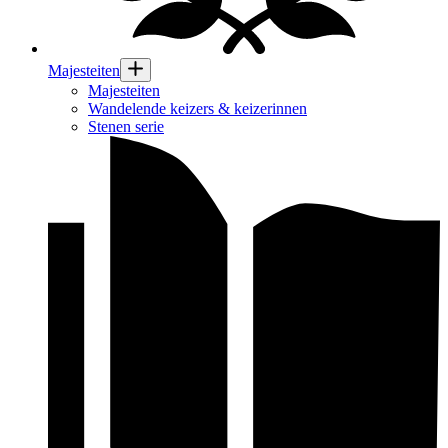
Majesteiten
Majesteiten
Wandelende keizers & keizerinnen
Stenen serie