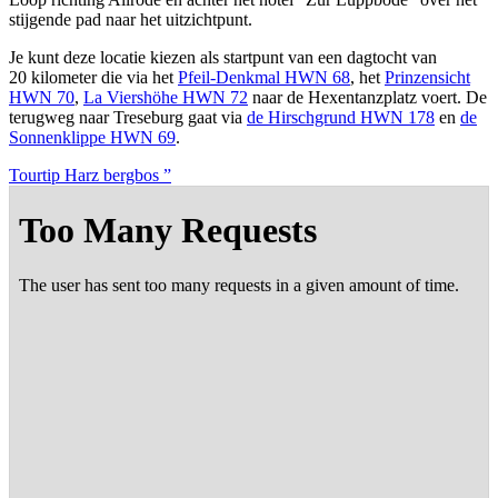
stij­gen­de pad naar het uitzichtpunt.
Je kunt deze loca­tie kie­zen als start­punt van een dag­tocht van
20 kilo­me­ter die via het
Pfeil-Denk­mal HWN 68
, het
Prin­zen­sicht
HWN 70
,
La Viers­höhe HWN 72
naar de Hexen­tanz­platz voert. De
terug­weg naar Tre­se­burg gaat via
de Hirsch­grund HWN 178
en
de
Son­nen­klip­pe HWN 69
.
Tour­tip Harz bergbos ”