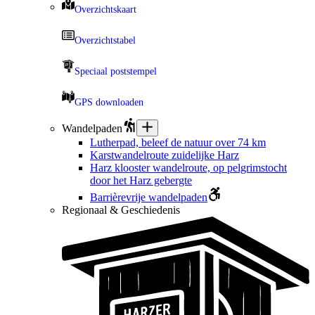
Overzichtskaart
Overzichtstabel
Speciaal poststempel
GPS downloaden
Wandelpaden
Lutherpad, beleef de natuur over 74 km
Karstwandelroute zuidelijke Harz
Harz klooster wandelroute, op pelgrimstocht
door het Harz gebergte
Barrièrevrije wandelpaden
Regionaal & Geschiedenis