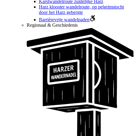
Karstwandelroute zuidelijke Harz
Harz klooster wandelroute, op pelgrimstocht
door het Harz gebergte
Barrièrevrije wandelpaden
Regionaal & Geschiedenis