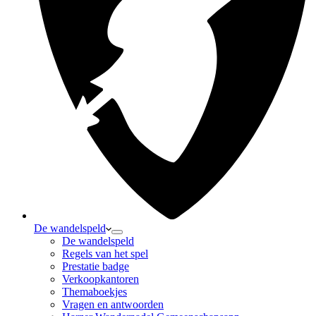
De wandelspeld
De wandelspeld
Regels van het spel
Prestatie badge
Verkoopkantoren
Themaboekjes
Vragen en antwoorden