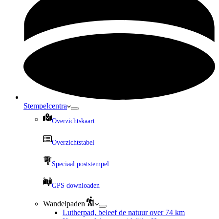
Stempelcentra
Overzichtskaart
Overzichtstabel
Speciaal poststempel
GPS downloaden
Wandelpaden
Lutherpad, beleef de natuur over 74 km