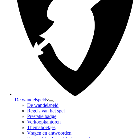
De wandelspeld
De wandelspeld
Regels van het spel
Prestatie badge
Verkoopkantoren
Themaboekjes
Vragen en antwoorden