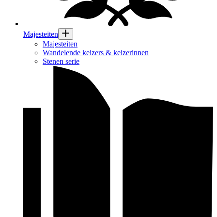
Majesteiten
Majesteiten
Wandelende keizers & keizerinnen
Stenen serie