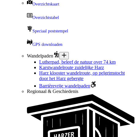
Overzichtskaart
Overzichtstabel
Speciaal poststempel
GPS downloaden
Wandelpaden
Lutherpad, beleef de natuur over 74 km
Karstwandelroute zuidelijke Harz
Harz klooster wandelroute, op pelgrimstocht
door het Harz gebergte
Barrièrevrije wandelpaden
Regionaal & Geschiedenis