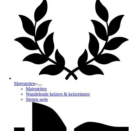
Majesteiten
Majesteiten
Wandelende keizers & keizerinnen
Stenen serie