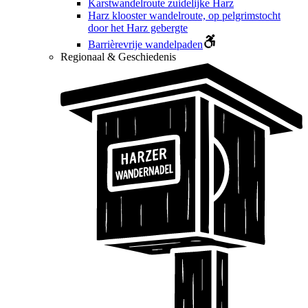
Karstwandelroute zuidelijke Harz
Harz klooster wandelroute, op pelgrimstocht
door het Harz gebergte
Barrièrevrije wandelpaden
Regionaal & Geschiedenis