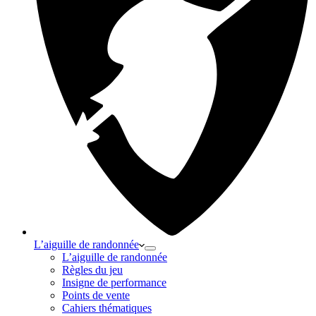
L’aiguille de randonnée
L’aiguille de randonnée
Règles du jeu
Insigne de performance
Points de vente
Cahiers thématiques