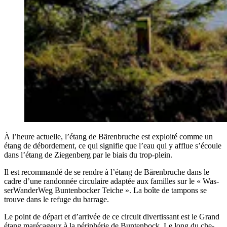
À l’heure actuelle, l’é­tang de Bären­bruche est exploi­té comme un
étang de débor­de­ment, ce qui signi­fie que l’eau qui y afflue s’é­coule
dans l’é­tang de Zie­gen­berg par le biais du trop-plein.
Il est recom­man­dé de se rendre à l’é­tang de Bären­bruche dans le
cadre d’une ran­don­née cir­cu­laire adap­tée aux familles sur le « Was­
ser­Wan­der­Weg Bun­ten­bo­cker Teiche ». La boîte de tam­pons se
trouve dans le refuge du barrage.
Le point de départ et d’ar­ri­vée de ce cir­cuit diver­tis­sant est le Grand
étang maré­ca­geux à la péri­phé­rie de Bun­ten­bock. Le long du che­