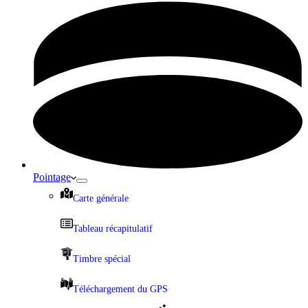
Pointage
Carte générale
Tableau récapitulatif
Timbre spécial
Téléchargement du GPS