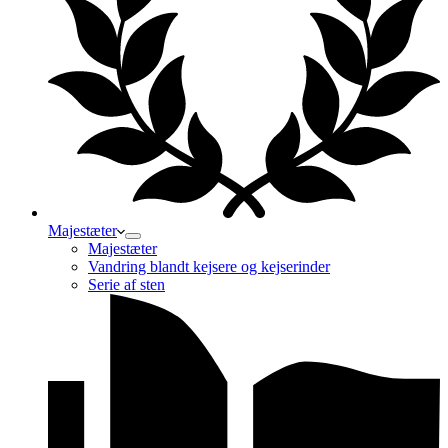
Majestæter
Majestæter
Vandring blandt kejsere og kejserinder
Serie af sten