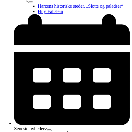
Harzens historiske steder, „Slotte og paladser“
Huy-Fallstein
Seneste nyheder