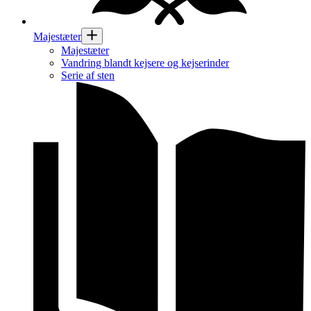
Majestæter
Majestæter
Vandring blandt kejsere og kejserinder
Serie af sten