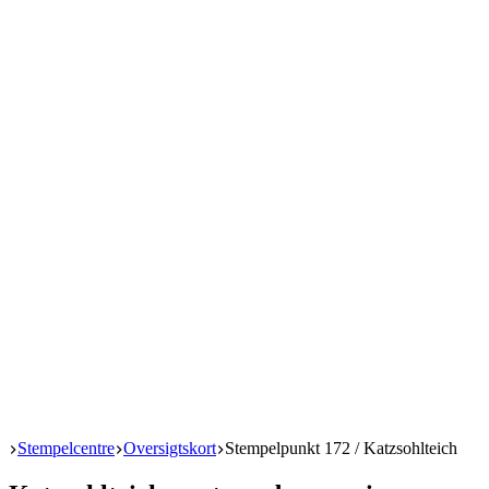
Start
Stempelcentre
Oversigtskort
Stempelpunkt 172 / Katzsohlteich