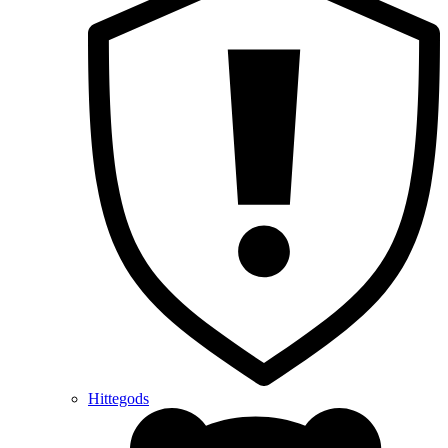
Hittegods