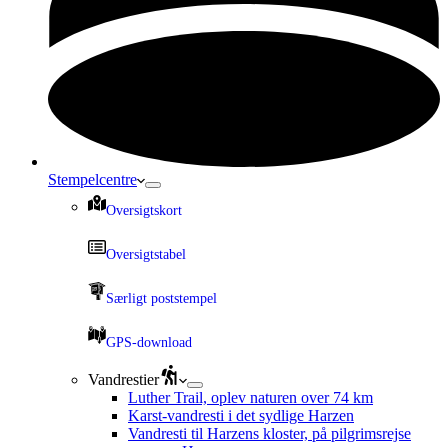
Stempelcentre
Oversigtskort
Oversigtstabel
Særligt poststempel
GPS-download
Vandrestier
Luther Trail, oplev naturen over 74 km
Karst-vandresti i det sydlige Harzen
Vandresti til Harzens kloster, på pilgrimsrejse