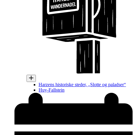
Harzens historiske steder, „Slotte og paladser“
Huy-Fallstein