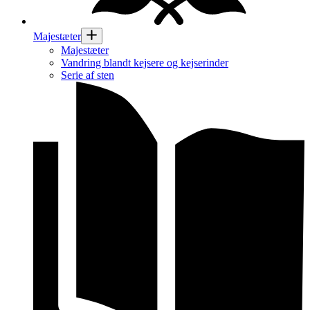
Majestæter
Majestæter
Vandring blandt kejsere og kejserinder
Serie af sten