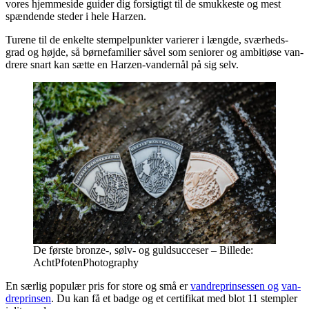
vores hjem­mesi­de gui­der dig for­sig­tigt til de smuk­ke­ste og mest
spæn­den­de ste­der i hele Harzen.
Ture­ne til de enkel­te stem­pel­punk­ter vari­e­rer i læng­de, svær­heds­
grad og høj­de, så bør­ne­fa­mi­li­er såvel som seni­o­rer og ambi­tiø­se van­
dre­re snart kan sæt­te en Harzen-van­der­nål på sig selv.
De før­ste bronze‑, sølv- og guldsuc­ce­ser – Bil­le­de:
AchtPfotenPhotography
En sær­lig popu­lær pris for sto­re og små er
van­dre­prin­ses­sen og
van­
dre­prin­sen
. Du kan få et bad­ge og et cer­ti­fi­kat med blot 11 stemp­ler