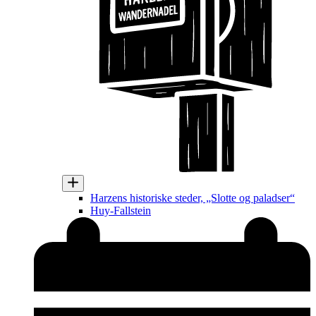
Harzens historiske steder, „Slotte og paladser“
Huy-Fallstein