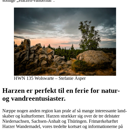
son­li­ge „Harzen-van­der­nål“.
HWN 135 Wolswar­te – Ste­fa­nie Asper
Harzen er perfekt til en ferie for natur-
og vandreentusiaster.
Næp­pe nogen anden region kan pra­le af så man­ge inter­es­san­te land­
ska­ber og kul­tur­for­mer. Harzen stræk­ker sig over de tre del­sta­ter
Nie­der­sa­ch­sen, Sach­sen-Anhalt og Thürin­gen. Fri­mær­ke­hæf­tet
Harzer Wan­der­na­del, vores tre­del­te kort­sæt og infor­ma­tio­ner­ne på