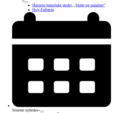
Harzens historiske steder, „Slotte og paladser“
Huy-Fallstein
Seneste nyheder