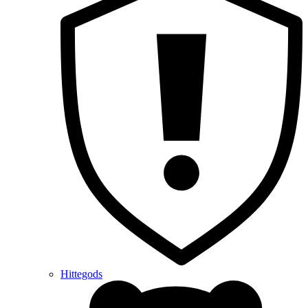
Hittegods