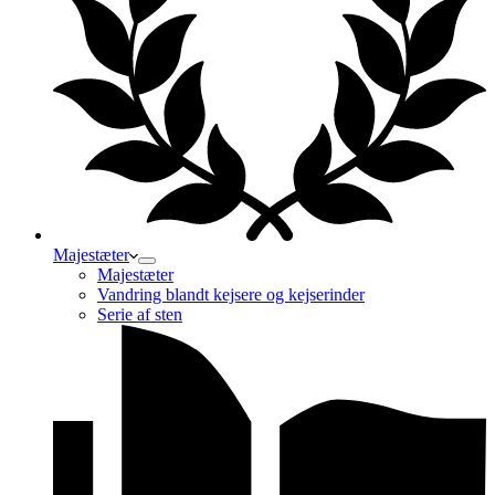
Majestæter
Majestæter
Vandring blandt kejsere og kejserinder
Serie af sten