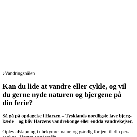
Start
Vandringsnålen
Kan du lide at vandre eller cykle, og vil
du gerne nyde naturen og bjergene på
din ferie?
Så gå på opda­gel­se i Harzen – Tys­klands nord­lig­ste lave bjerg­
kæ­de – og bliv Harzens van­dre­kon­ge eller end­da vandrekejser.
Oplev afslap­ning i ube­kym­ret natur, og gør dig fortjent til din per­