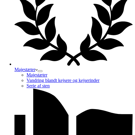
Majestæter
Majestæter
Vandring blandt kejsere og kejserinder
Serie af sten