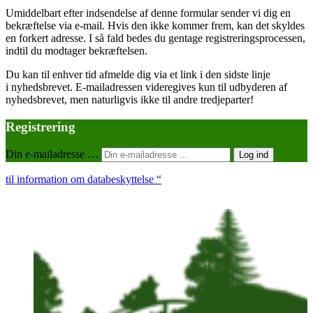
Umid­del­bart efter ind­sen­del­se af den­ne for­mu­lar sen­der vi dig en
bekræf­tel­se via e‑mail. Hvis den ikke kom­mer frem, kan det skyl­des
en for­kert adres­se. I så fald bedes du gen­ta­ge regi­stre­rings­pro­ces­sen,
ind­til du mod­ta­ger bekræftelsen.
Du kan til enhver tid afmel­de dig via et link i den sid­ste linje
i nyheds­bre­vet. E‑mailadressen vide­re­gi­ves kun til udby­de­ren af
nyheds­bre­vet, men natur­lig­vis ikke til andre tredjeparter!
Registrering
Din e‑mailadresse …
Log ind
til infor­ma­tion om databeskyttelse “