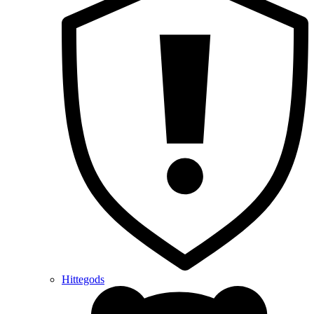
Hittegods