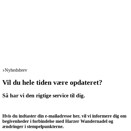
Start
Nyhedsbrev
Vil du hele tiden være opdateret?
Så har vi den rigtige service til dig.
Hvis du ind­ta­ster din e‑mailadresse her, vil vi infor­me­re dig om
begi­ven­he­der i for­bin­del­se med Harzer Wan­der­na­del og
ændrin­ger i stempelpunkterne.