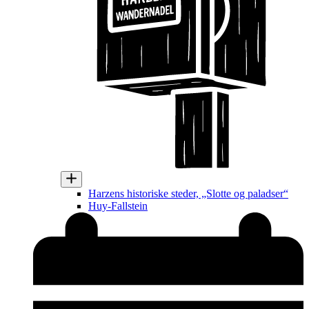
Harzens historiske steder, „Slotte og paladser“
Huy-Fallstein