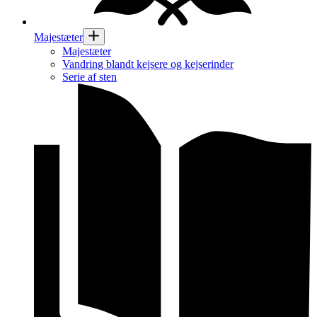
Majestæter
Majestæter
Vandring blandt kejsere og kejserinder
Serie af sten