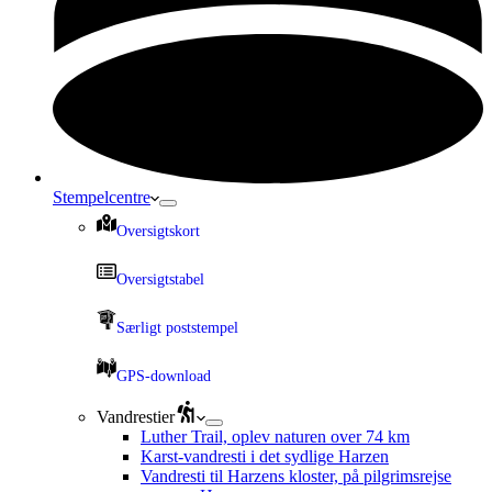
Stempelcentre
Oversigtskort
Oversigtstabel
Særligt poststempel
GPS-download
Vandrestier
Luther Trail, oplev naturen over 74 km
Karst-vandresti i det sydlige Harzen
Vandresti til Harzens kloster, på pilgrimsrejse