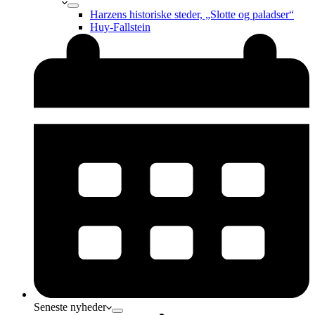
Harzens historiske steder, „Slotte og paladser“
Huy-Fallstein
Seneste nyheder