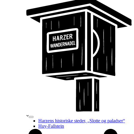
Harzens historiske steder, „Slotte og paladser“
Huy-Fallstein