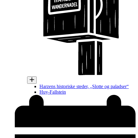
Harzens historiske steder, „Slotte og paladser“
Huy-Fallstein