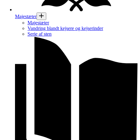
Majestæter
Majestæter
Vandring blandt kejsere og kejserinder
Serie af sten