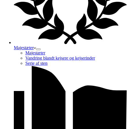
Majestæter
Majestæter
Vandring blandt kejsere og kejserinder
Serie af sten