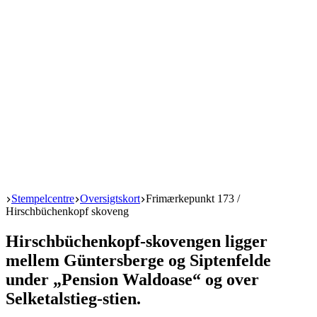
Start
Stempelcentre
Oversigtskort
Frimærkepunkt 173 /
Hirschbüchenkopf skoveng
Hirschbüchenkopf-skovengen ligger
mellem Güntersberge og Siptenfelde
under „Pension Waldoase“ og over
Selketalstieg-stien.