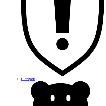
Hittegods