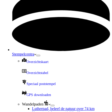
Stempelcentra
Overzichtskaart
Overzichtstabel
Speciaal poststempel
GPS downloaden
Wandelpaden
Lutherpad, beleef de natuur over 74 km