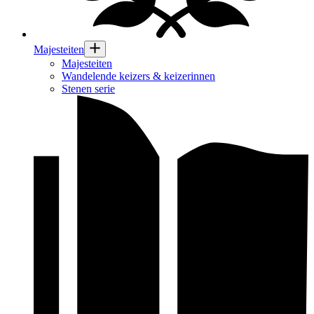
Majesteiten
Majesteiten
Wandelende keizers & keizerinnen
Stenen serie