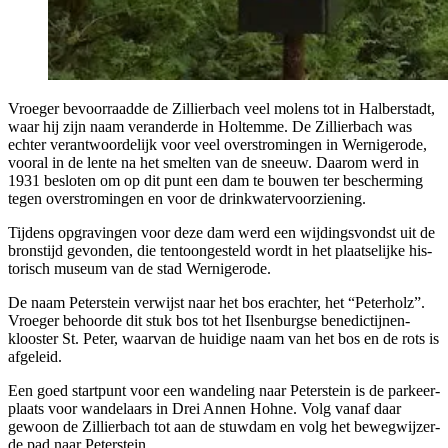
Vroe­ger bevoor­raad­de de Zil­lier­bach veel molens tot in Hal­ber­stadt,
waar hij zijn naam ver­an­der­de in Holtem­me. De Zil­lier­bach was
ech­ter ver­ant­woor­de­lijk voor veel over­stro­min­gen in Wer­ni­ge­ro­de,
voor­al in de len­te na het smel­ten van de sneeuw. Daar­om werd in
1931 beslo­ten om op dit punt een dam te bou­wen ter bescher­ming
tegen over­stro­min­gen en voor de drinkwatervoorziening.
Tij­dens opgra­vin­gen voor deze dam werd een wij­dings­vondst uit de
brons­tijd gevon­den, die ten­toon­ge­steld wordt in het plaat­se­lij­ke his­
to­risch muse­um van de stad Wernigerode.
De naam Peter­stein ver­wijst naar het bos erach­ter, het “Peter­holz”.
Vroe­ger behoor­de dit stuk bos tot het Ilsen­burg­se bene­dic­tij­nen­
kloos­ter St. Peter, waar­van de hui­di­ge naam van het bos en de rots is
afgeleid.
Een goed start­punt voor een wan­de­ling naar Peter­stein is de par­keer­
plaats voor wan­de­laars in Drei Annen Hoh­ne. Volg van­af daar
gewoon de Zil­lier­bach tot aan de stuw­dam en volg het beweg­wij­zer­
de pad naar Peterstein.