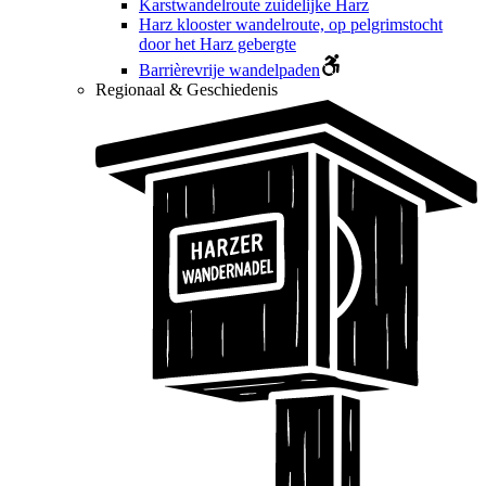
Karstwandelroute zuidelijke Harz
Harz klooster wandelroute, op pelgrimstocht
door het Harz gebergte
Barrièrevrije wandelpaden
Regionaal & Geschiedenis