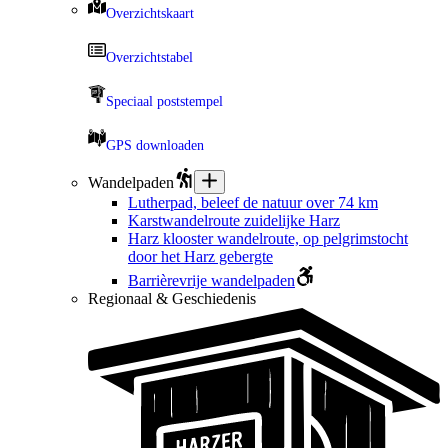
Overzichtskaart
Overzichtstabel
Speciaal poststempel
GPS downloaden
Wandelpaden
Lutherpad, beleef de natuur over 74 km
Karstwandelroute zuidelijke Harz
Harz klooster wandelroute, op pelgrimstocht
door het Harz gebergte
Barrièrevrije wandelpaden
Regionaal & Geschiedenis