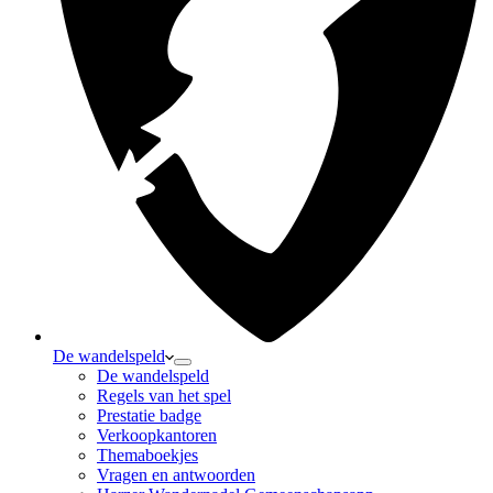
De wandelspeld
De wandelspeld
Regels van het spel
Prestatie badge
Verkoopkantoren
Themaboekjes
Vragen en antwoorden