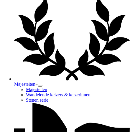
Majesteiten
Majesteiten
Wandelende keizers & keizerinnen
Stenen serie