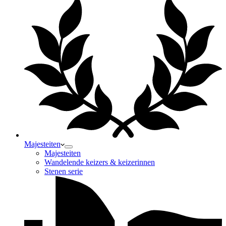
Majesteiten
Majesteiten
Wandelende keizers & keizerinnen
Stenen serie