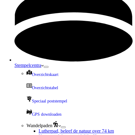
Stempelcentra
Overzichtskaart
Overzichtstabel
Speciaal poststempel
GPS downloaden
Wandelpaden
Lutherpad, beleef de natuur over 74 km