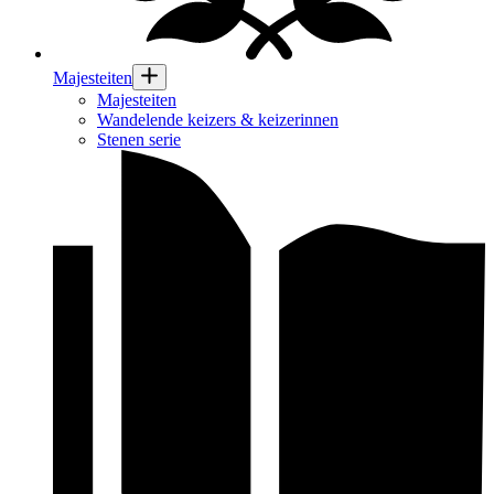
Majesteiten
Majesteiten
Wandelende keizers & keizerinnen
Stenen serie