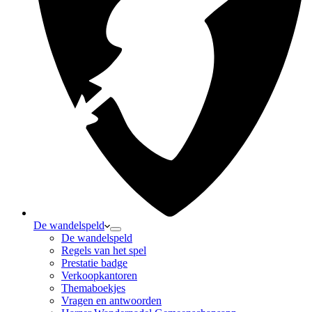
De wandelspeld
De wandelspeld
Regels van het spel
Prestatie badge
Verkoopkantoren
Themaboekjes
Vragen en antwoorden