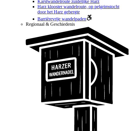
Karstwandelroute zuidelijke Harz
Harz klooster wandelroute, op pelgrimstocht
door het Harz gebergte
Barrièrevrije wandelpaden
Regionaal & Geschiedenis