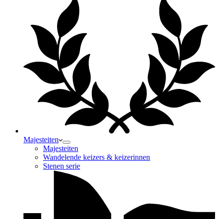
Majesteiten
Majesteiten
Wandelende keizers & keizerinnen
Stenen serie