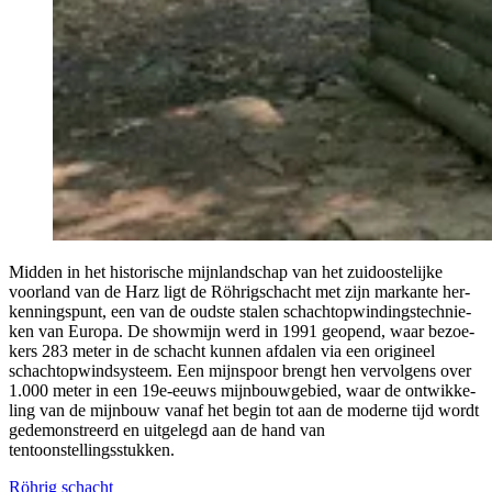
Mid­den in het his­to­ri­sche mijn­land­schap van het zuid­oos­te­lij­ke
voor­land van de Harz ligt de Röhrig­schacht met zijn mar­kan­te her­
ken­nings­punt, een van de oud­ste sta­len schacht­op­win­dings­tech­nie­
ken van Euro­pa. De show­mijn werd in 1991 geo­pend, waar bezoe­
kers 283 meter in de schacht kun­nen afda­len via een ori­gi­neel
schacht­op­wind­sys­teem. Een mijnspoor brengt hen ver­vol­gens over
1.000 meter in een 19e-eeuws mijn­bouw­ge­bied, waar de ont­wik­ke­
ling van de mijn­bouw van­af het begin tot aan de moder­ne tijd wordt
gede­mon­streerd en uit­ge­legd aan de hand van
tentoonstellingsstukken.
Röhrig schacht