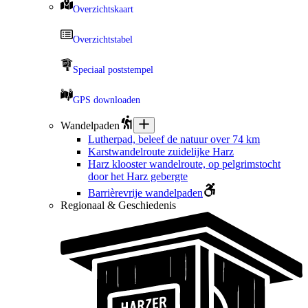
Overzichtskaart
Overzichtstabel
Speciaal poststempel
GPS downloaden
Wandelpaden
Lutherpad, beleef de natuur over 74 km
Karstwandelroute zuidelijke Harz
Harz klooster wandelroute, op pelgrimstocht
door het Harz gebergte
Barrièrevrije wandelpaden
Regionaal & Geschiedenis