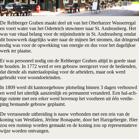
De Rehber­ger Gra­ben maakt deel uit van het Ober­har­zer Was­ser­regal
en voert water van het Oder­teich stuw­meer naar St. Andre­as­berg. Het
was van vitaal belang voor de mijn­in­du­strie in St. Andre­as­berg omdat
dit bouw­werk dage­lijks water naar de mij­nen liet stro­men, dat drin­gend
nodig was voor de opwek­king van ener­gie en dus voor het dage­lijk­se
werk ter plaatse.
Er was per­so­neel nodig om de Rehber­ger Gra­ben altijd in goe­de staat
te hou­den. In 1772 werd er een gebouw neer­ge­zet voor de bedien­den,
dat dien­de als mate­ri­aal­op­slag voor de arbei­ders, maar ook werd
gebruikt voor woondoeleinden.
In 1809 werd dit kan­toor­ge­bouw plot­se­ling bin­nen 3 dagen ver­bouwd
en werd het uiter­lijk aan­zien­lijk en per­ma­nent ver­an­derd. Een hal-ach­
ti­ge ruim­te met een erker werd boven­op het voor­heen uit één ver­die­
ping bestaan­de gebouw geplaatst.
De ver­ras­sen­de uit­brei­ding is nauw ver­bon­den met een reis van de
koning van West­fa­len, Jérô­me Bon­a­par­te, door het Harz­ge­berg­te. Hier
zou een rust­stop wor­den gemaakt en de koning zou op repre­sen­ta­tie­ve
wij­ze wor­den ontvangen.