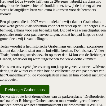
Het werd tot de twee­de helft van de 20e eeuw gebruikt als dienst­wo­
ning door de sloot­wach­ter of sloot­klim­mer, ter­wijl de her­berg al een
steeds belang­rij­ke­re bron van extra inkom­sten voor de bewo­ners
vormde.
Een pla­quet­te die in 2007 werd ont­dekt, bewijst dat het Gra­ben­haus
ook werd gebruikt als tol­sta­ti­on voor het ver­keer op de Rehber­ger Gra­
ben­weg, althans voor een bepaal­de tijd. Dit pad was waar­schijn­lijk een
popu­lai­re rou­te voor paar­den­voer­tui­gen, omdat het pad langs de sloot
gro­ten­deels vrij is van hellingen.
Tegen­woor­dig is het his­to­ri­sche Gra­ben­haus een popu­lair excur­sie­res­
tau­rant dat bekend staat om de hui­se­lij­ke keu­ken. De huis­baas, Vol­ker
Tha­le, houdt nog steeds toe­zicht op meer dan 14 km van de Rehber­ger
Gra­ben, waar­voor hij werd uit­ge­roe­pen tot “ere-sloot­be­klim­mer”.
Het is een onver­ge­te­lij­ke erva­ring om je op te geven voor een wild­voe­
de­ring in de win­ter en te zien hoe de edel­her­ten op een paar meter van
het “Gra­ben­haus” bij de voe­der­plaat­sen staan en hun voed­sel met gro­te
zorg opeten.
Rehber­ger Grabenhaus
De kort­ste rou­te leidt drem­pel­loos van de par­keer­plaats “Drei­bro­de­stei­
ne” naar het Rehber­ger Gra­ben­haus en moet wor­den gecom­bi­neerd
met een bezoek aan het natuur­mo­nu­ment
Drei­bro­de­stei­ne HWN 154
.