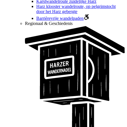
Karstwandelroute zuidelijke Harz
Harz klooster wandelroute, op pelgrimstocht
door het Harz gebergte
Barrièrevrije wandelpaden
Regionaal & Geschiedenis