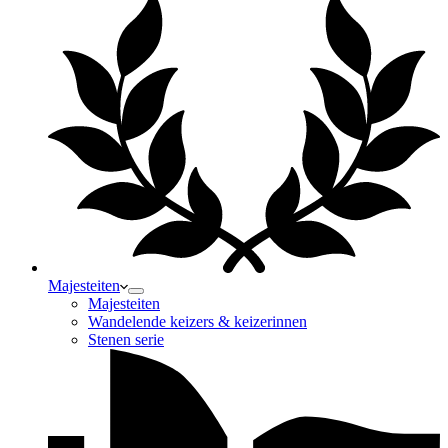
Majesteiten
Majesteiten
Wandelende keizers & keizerinnen
Stenen serie