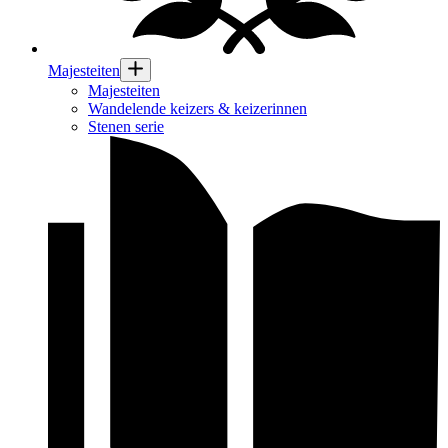
Majesteiten
Majesteiten
Wandelende keizers & keizerinnen
Stenen serie