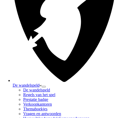
De wandelspeld
De wandelspeld
Regels van het spel
Prestatie badge
Verkoopkantoren
Themaboekjes
Vragen en antwoorden