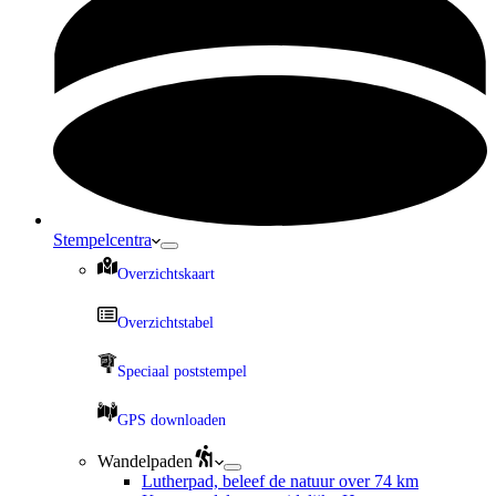
Stempelcentra
Overzichtskaart
Overzichtstabel
Speciaal poststempel
GPS downloaden
Wandelpaden
Lutherpad, beleef de natuur over 74 km