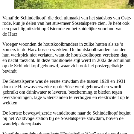
Van­af de Schin­del­kopf, die deel uit­maakt van het stads­bos van Oste­
ro­de, kun je delen van het stuw­meer Söse­tal­sper­re zien. Je hebt ook
een prach­tig uit­zicht op Oste­ro­de en het zui­de­lij­ke voor­land van
de Harz.
Vroe­ger woon­den de houts­kool­bran­ders in zul­ke hut­ten als ze ’s
zomers in de Harz bos­sen werk­ten. De houts­kool­bran­ders kon­den
hun werk­plek niet ver­la­ten, want de houts­kool­ho­pen ver­eis­ten dag
en nacht toe­zicht. In deze tra­di­ti­o­ne­le stijl werd in 2002 de schuil­hut
op de Schin­del­kopf gebouwd, waar zich ook het post­ze­gel­bak­je
bevindt.
De Söse­tal­sper­re was de eer­ste stuw­dam die tus­sen 1928 en 1931
door de Har­zwas­ser­wer­ke op de Söse werd gebouwd en wordt
gebruikt om drink­wa­ter te leve­ren, bescher­ming te bie­den tegen
over­stro­min­gen, lage water­stan­den te ver­ho­gen en elek­tri­ci­teit op te
wekken.
De kort­ste beweg­wij­zer­de wan­del­rou­te naar de Schin­del­kopf begint
bij het Wald­vo­gel­sta­ti­on bij de Söse­tal­sper­re stuw­dam, boven de
wandelparkeerplaats.
Van­af de wan­del­par­keer­plaats “Fuchs­hal­ler Weg” aan de rand van