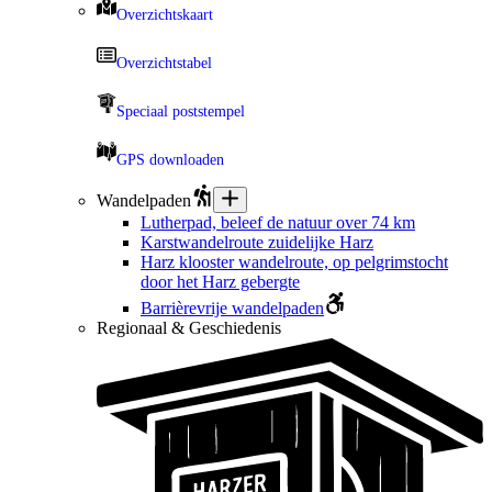
Overzichtskaart
Overzichtstabel
Speciaal poststempel
GPS downloaden
Wandelpaden
Lutherpad, beleef de natuur over 74 km
Karstwandelroute zuidelijke Harz
Harz klooster wandelroute, op pelgrimstocht
door het Harz gebergte
Barrièrevrije wandelpaden
Regionaal & Geschiedenis