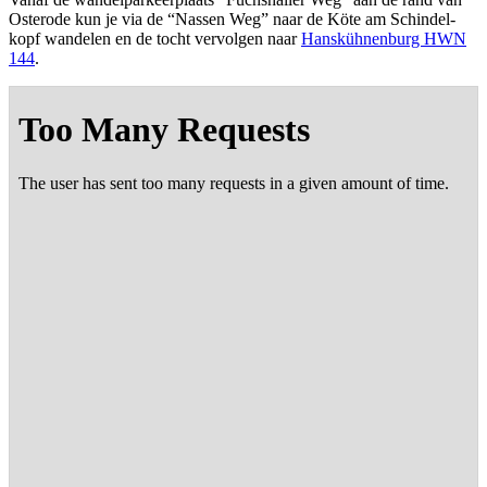
Oste­ro­de kun je via de “Nas­sen Weg” naar de Köte am Schin­del­
kopf wan­de­len en de tocht ver­vol­gen naar
Hans­küh­nen­burg HWN
144
.