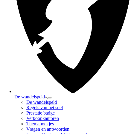
De wandelspeld
De wandelspeld
Regels van het spel
Prestatie badge
Verkoopkantoren
Themaboekjes
Vragen en antwoorden