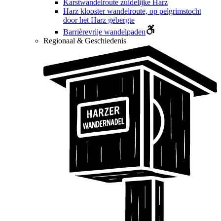
Karstwandelroute zuidelijke Harz
Harz klooster wandelroute, op pelgrimstocht
door het Harz gebergte
Barrièrevrije wandelpaden
Regionaal & Geschiedenis