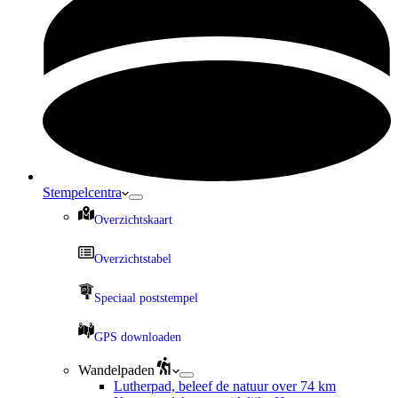
Stempelcentra
Overzichtskaart
Overzichtstabel
Speciaal poststempel
GPS downloaden
Wandelpaden
Lutherpad, beleef de natuur over 74 km