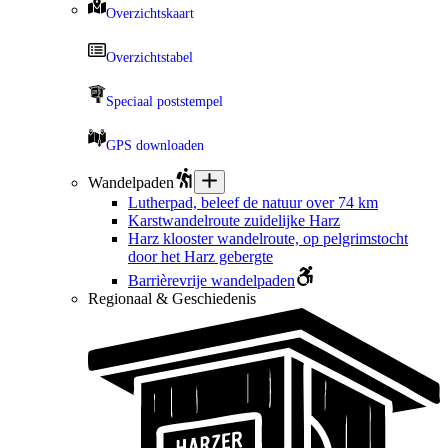
Overzichtskaart
Overzichtstabel
Speciaal poststempel
GPS downloaden
Wandelpaden
Lutherpad, beleef de natuur over 74 km
Karstwandelroute zuidelijke Harz
Harz klooster wandelroute, op pelgrimstocht
door het Harz gebergte
Barrièrevrije wandelpaden
Regionaal & Geschiedenis