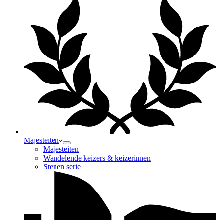
Majesteiten
Majesteiten
Wandelende keizers & keizerinnen
Stenen serie