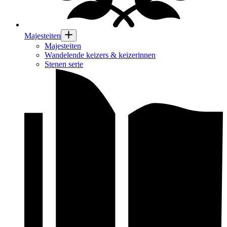
Majesteiten
Majesteiten
Wandelende keizers & keizerinnen
Stenen serie