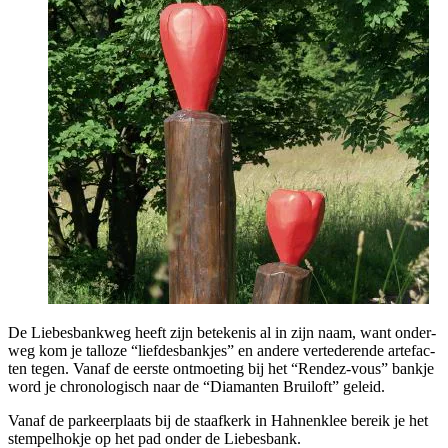
De Lie­bes­bank­weg heeft zijn bete­ke­nis al in zijn naam, want onder­
weg kom je tal­lo­ze “lief­des­bank­jes” en ande­re ver­te­de­ren­de arte­fac­
ten tegen. Van­af de eer­ste ont­moe­ting bij het “Ren­dez-vous” bank­je
word je chro­no­lo­gisch naar de “Dia­man­ten Brui­loft” geleid.
Van­af de par­keer­plaats bij de staaf­kerk in Hah­nen­klee bereik je het
stem­pel­hok­je op het pad onder de Liebesbank.