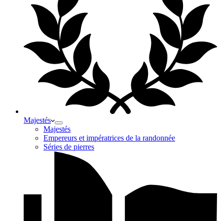
Majestés
Majestés
Empereurs et impératrices de la randonnée
Séries de pierres