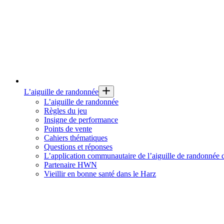
L’aiguille de randonnée
L’aiguille de randonnée
Règles du jeu
Insigne de performance
Points de vente
Cahiers thématiques
Questions et réponses
L’application communautaire de l’aiguille de randonnée
Partenaire HWN
Vieillir en bonne santé dans le Harz