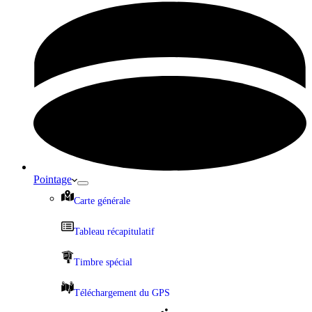
Pointage
Carte générale
Tableau récapitulatif
Timbre spécial
Téléchargement du GPS