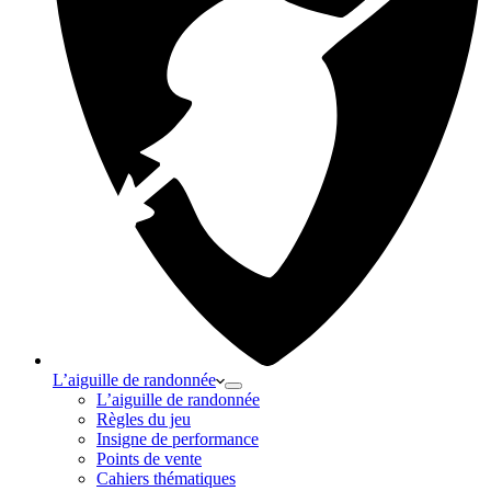
L’aiguille de randonnée
L’aiguille de randonnée
Règles du jeu
Insigne de performance
Points de vente
Cahiers thématiques