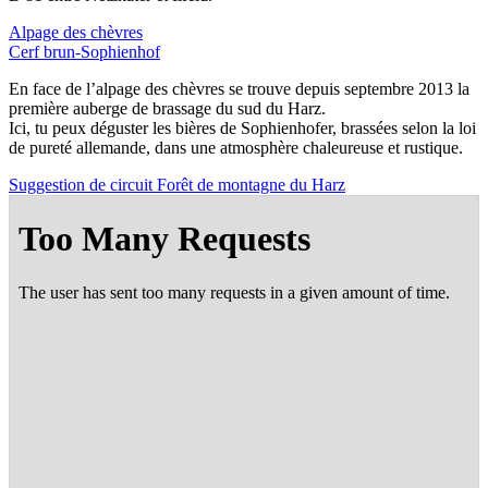
Alpage des chèvres
Cerf brun-Sophien­hof
En face de l’al­page des chèvres se trouve depuis sep­tembre 2013 la
pre­mière auberge de bras­sage du sud du Harz.
Ici, tu peux dégus­ter les bières de Sophien­ho­fer, bras­sées selon la loi
de pure­té alle­mande, dans une atmo­sphère cha­leu­reuse et rustique.
Sug­ges­tion de cir­cuit Forêt de mon­tagne du Harz