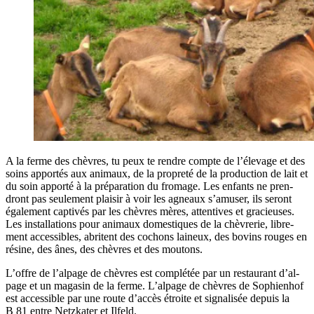
A la ferme des chèvres, tu peux te rendre compte de l’é­le­vage et des
soins appor­tés aux ani­maux, de la pro­pre­té de la pro­duc­tion de lait et
du soin appor­té à la pré­pa­ra­tion du fro­mage. Les enfants ne pren­
dront pas seule­ment plai­sir à voir les agneaux s’a­mu­ser, ils seront
éga­le­ment cap­ti­vés par les chèvres mères, atten­tives et gra­cieuses.
Les ins­tal­la­tions pour ani­maux domes­tiques de la chè­vre­rie, libre­
ment acces­sibles, abritent des cochons lai­neux, des bovins rouges en
résine, des ânes, des chèvres et des moutons.
L’offre de l’al­page de chèvres est com­plé­tée par un res­tau­rant d’al­
page et un maga­sin de la ferme. L’al­page de chèvres de Sophien­hof
est acces­sible par une route d’ac­cès étroite et signa­li­sée depuis la
B 81 entre Netz­ka­ter et Ilfeld.