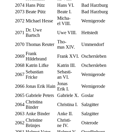
2074
Hans Pütz
Hans VI.
Bad Harz­burg
2073
Bea­te Pütz
Bea­te I.
Bad Harz­burg
Micha­
2072
Micha­el Hesse
Wer­ni­gero­de
el VIII.
Dr. Uwe
2071
Uwe VIII.
Hett­stedt
Bartsch
Tho­
2070
Tho­mas Reuter
Ummen­dorf
mas XIV.
Frank
2069
Frank XVI.
Oscher­s­le­ben
Hildebrand
2068
Katrin Lifke
Katrin III.
Oscher­s­le­ben
Seba­sti­an
Seba­sti­
2067
Wer­ni­gero­de
Fricke
an VI.
Jonas
2066
Jonas Erik Hain
Wer­ni­gero­de
Erik I.
2065
Gabri­e­le Peters
Gabri­e­le X.
Goslar
Chri­sti­na
2064
Chri­sti­na I.
Salz­git­ter
Binder
2063
Anke Binder
Anke II.
Salz­git­ter
Chri­sti­ne
Chri­sti­
2062
Oste­ro­de
Brünjes
ne IV.
2061
Hel­mut Vater
Hel­mut V.
Qued­lin­burg