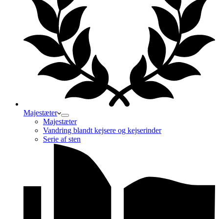
Majestæter
Majestæter
Vandring blandt kejsere og kejserinder
Serie af sten