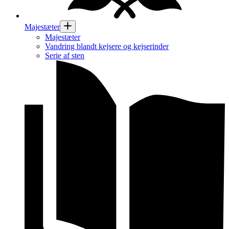
Majestæter
Majestæter
Vandring blandt kejsere og kejserinder
Serie af sten