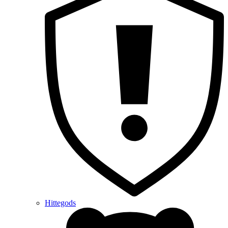
Hittegods