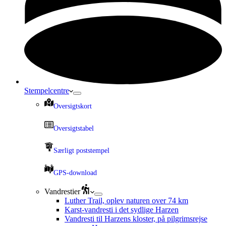
Stempelcentre
Oversigtskort
Oversigtstabel
Særligt poststempel
GPS-download
Vandrestier
Luther Trail, oplev naturen over 74 km
Karst-vandresti i det sydlige Harzen
Vandresti til Harzens kloster, på pilgrimsrejse