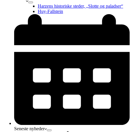
Harzens historiske steder, „Slotte og paladser“
Huy-Fallstein
Seneste nyheder