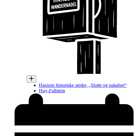
Harzens historiske steder, „Slotte og paladser“
Huy-Fallstein