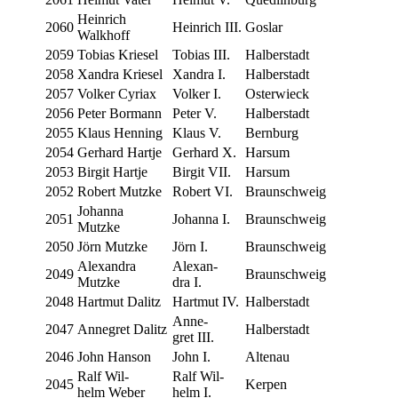
Hein­rich
2060
Hein­rich III.
Goslar
Walkhoff
2059
Tobi­as Kriesel
Tobi­as III.
Hal­ber­stadt
2058
Xan­dra Kriesel
Xan­dra I.
Hal­ber­stadt
2057
Vol­ker Cyriax
Vol­ker I.
Osterwieck
2056
Peter Bormann
Peter V.
Hal­ber­stadt
2055
Klaus Henning
Klaus V.
Ber­n­burg
2054
Ger­hard Hartje
Ger­hard X.
Har­sum
2053
Bir­git Hartje
Bir­git VII.
Har­sum
2052
Robert Mutzke
Robert VI.
Brauns­chweig
Johan­na
2051
Johan­na I.
Brauns­chweig
Mutzke
2050
Jörn Mutzke
Jörn I.
Brauns­chweig
Ale­xan­dra
Ale­xan­
2049
Brauns­chweig
Mutzke
dra I.
2048
Hart­mut Dalitz
Hart­mut IV.
Hal­ber­stadt
Anne­
2047
Anne­gret Dalitz
Hal­ber­stadt
gret III.
2046
John Hanson
John I.
Alte­nau
Ralf Wil­
Ralf Wil­
2045
Ker­pen
helm Weber
helm I.