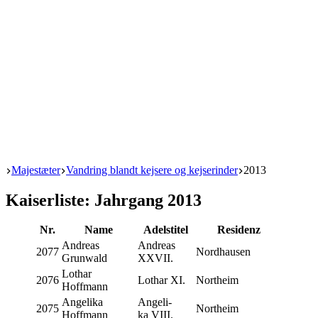
Start
Majestæter
Vandring blandt kejsere og kejserinder
2013
Kaiserliste: Jahrgang 2013
Nr.
Name
Adelsti­tel
Resi­denz
Andreas
Andreas
2077
Nord­hau­sen
Grunwald
XXVII.
Lot­har
2076
Lot­har XI.
Nort­heim
Hoffmann
Ange­li­ka
Ange­li­
2075
Nort­heim
Hoffmann
ka VIII.